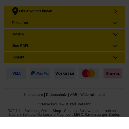
Filiale vor Ort finden
Einkaufen
Service
Über ROFU
Kontakt
Impressum
Datenschutz
AGB
Widerrufsrecht
*Preise inkl. MwSt. zzgl. Versand
ROFU.de - Spielzeug Online-Shop - Günstige Spielwaren einfach online
kaufen! Beliebte Marken wie Playmobil, LEGO, Ravensburger, Bruder,
Simba und Besttoy.
Spielzeug online kaufen | Günstig im Internet bestellen