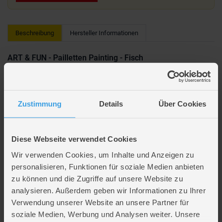
Beschreibung
Hersteller Informationen
ART & FUN - Pailletten Painting - Fisch
Tolle Bilder basteln - mit Paillelten-Elementen von Simba, den
sogenannten Sequins! Mit diesem Set entsteht ein etwa 18 x 18 cm
großes, schimmerndes Fisch-Bild. Es sind 700 Sequins enthalten - der
Zustimmung
Details
Über Cookies
magische Stift hilft dabei, die Sequins präzise aufzunehmen und auf der
Platte zu platzieren. So geht das Basteln leicht von der Hand - die Vorlage
hilft bei der Orientierung. Zusätzlich können an der Platte Standfüße
angebracht werden, so dass sie stabil steht und man sein Kunstwerk als
Diese Webseite verwendet Cookies
Deko aufstellen kann.
Wir verwenden Cookies, um Inhalte und Anzeigen zu
Fördert Feinmotorik, Kreativität und Konzentration
personalisieren, Funktionen für soziale Medien anbieten
zu können und die Zugriffe auf unsere Website zu
Lieferumfang
analysieren. Außerdem geben wir Informationen zu Ihrer
Verwendung unserer Website an unsere Partner für
soziale Medien, Werbung und Analysen weiter. Unsere
Artikelmerkmale