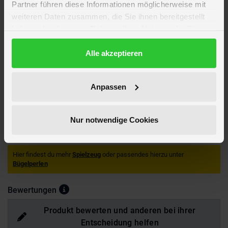
Partner führen diese Informationen möglicherweise mit
weiteren Daten zusammen, die Sie ihnen bereitgestellt
Farbe
multicolor
haben oder die sie im Rahmen Ihrer Nutzung der Dienste
Altersempfehlung
ab 5 Jahre
gesammelt haben.
Verpackungsmaße
Länge ca. 25,4 cm
Datenschutzerklärung
Alle akzeptieren
Breite ca. 19,4 cm
Höhe ca. 3,3 cm
Marke
Art & Fun
Anpassen
Hersteller
SIMBA TOYs
EAN
4006592096892
Nur notwendige Cookies
Achtung!
Nicht geeignet für Kinder unter 3 Jahren. Verschluckbare
Kleinteile. Erstickungsgefahr!
Hier findest du mehr
Spielzeug
oder passendes hierzu unter
Bügelperlen
Bewertungen
Produkt bewerten und anderen bei ihrer
Entscheidung helfen