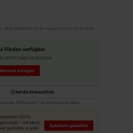
kl. MwSt. Maßgeblich ist der ausgezeichnete Preis in deiner
U-Filialen verfügbar
ste ROFU-Filiale mit Bestand:
t Bestand anzeigen
Auf die Einkaufsliste
 nächsten Filialbesuch — am Handy immer dabei.
rschenken?
ROFU
utschein — mit Motiv
Gutschein gestalten
xt gestalten, in jeder