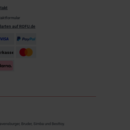
takt
taktformular
larten auf ROFU.de
avensburger, Bruder, Simba und Besttoy.