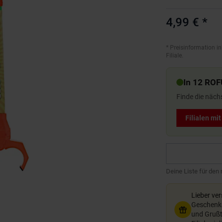
4,99 €
*
*
Preisinformation in
Filiale.
In 12 ROF
Finde die näch
Filialen mi
Deine Liste für den
Lieber ve
Geschenkg
und Grußte