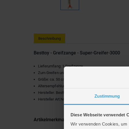
Beschreibung
Besttoy - Greifzange - Super-Greifer-3000
Lieferumfang: 1 Greifzange
Zum Greifen und Aufheben von Gegenständen
Größe: ca. 50 cm
Altersempfehlung: ab 3 Jahren
Hersteller: Besttoy
Zustimmung
Hersteller Art.Nr.: B 34295
Diese Webseite verwendet 
Artikelmerkmale
Wir verwenden Cookies, um I