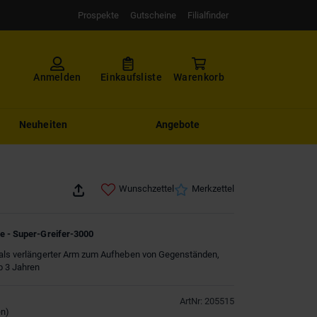
Prospekte
Gutscheine
Filialfinder
Anmelden
Einkaufsliste
Warenkorb
Neuheiten
Angebote
Wunschzettel
Merkzettel
ge - Super-Greifer-3000
 als verlängerter Arm zum Aufheben von Gegenständen,
b 3 Jahren
ArtNr
:
205515
en
)