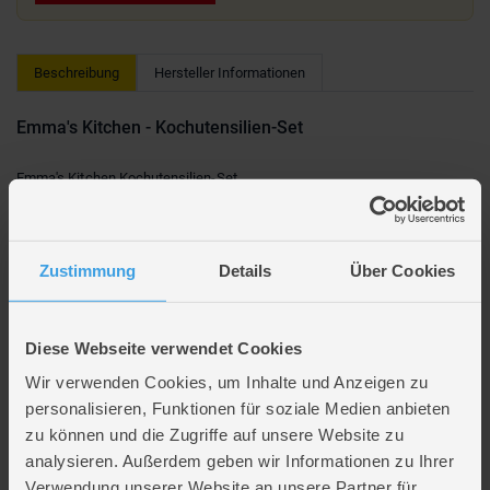
Beschreibung
Hersteller Informationen
Emma's Kitchen - Kochutensilien-Set
Emma's Kitchen Kochutensilien-Set
bestehend aus:
1 x Schöpfkelle
1 x Pfannenwender
1 x Kochlöffel
Zustimmung
Details
Über Cookies
1 x Grillpfanne
1 x Topf mit Deckel
1 x Bräter mit Deckel
1 x Kasserolle
Diese Webseite verwendet Cookies
- Geeignet für Kinder ab 2 Jahren
Wir verwenden Cookies, um Inhalte und Anzeigen zu
- Made in Germany
personalisieren, Funktionen für soziale Medien anbieten
zu können und die Zugriffe auf unsere Website zu
Lieferumfang: 1 x Topfset für Kinderküche
analysieren. Außerdem geben wir Informationen zu Ihrer
Verpackungsmaße: 25,5 x 9,5 x 18,5 cm
Verwendung unserer Website an unsere Partner für