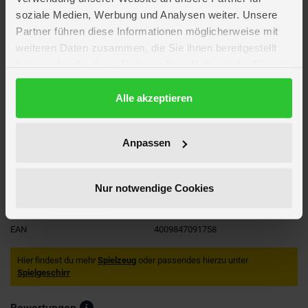
Altersempfehlung: Ab 2 Jahren
soziale Medien, Werbung und Analysen weiter. Unsere
Partner führen diese Informationen möglicherweise mit
Artikelmerkmale
weiteren Daten zusammen, die Sie ihnen bereitgestellt
haben oder die sie im Rahmen Ihrer Nutzung der Dienste
Farbe
BLAU
gesammelt haben.
Material
Kunststoff
Datenschutzerklärung
Alle akzeptieren
Altersempfehlung
ab 2 Jahre
Verpackungsmaße
Länge ca. 20,2 cm
Breite ca. 17,8 cm
Anpassen
Höhe ca. 11,5 cm
Marke
klein
Spielwelt
Haushalt
Nur notwendige Cookies
Hersteller
Klein
Artikelnummer des Herstellers
9175
EAN
4009847091758
Hier findest du mehr
Spielzeug
oder passendes hierzu unter
Spielgeschirr