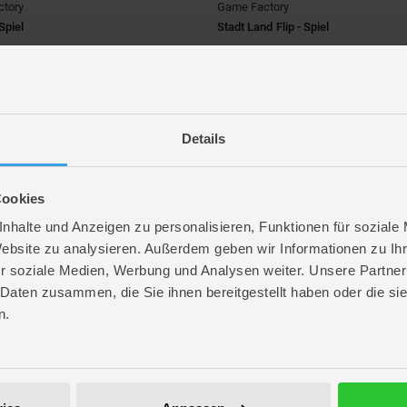
tory
Game Factory
Spiel
Stadt Land Flip - Spiel
€
*
9,99 €
*
UVP
6,99 €
UVP
1
rkeit in deiner Filiale prüfen
Verfügbarkeit in deiner Filiale prüfen
Details
- 25%
Cookies
nhalte und Anzeigen zu personalisieren, Funktionen für soziale
Website zu analysieren. Außerdem geben wir Informationen zu I
r soziale Medien, Werbung und Analysen weiter. Unsere Partner
 Daten zusammen, die Sie ihnen bereitgestellt haben oder die s
n.
tory
Game Factory
schen Schlüssel - Kinderspiel
Little Händs - Kartenhalter
es 2024