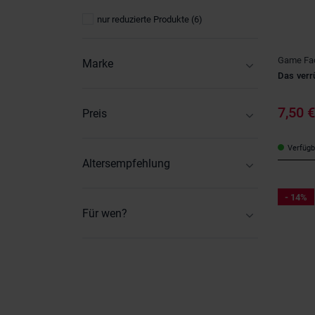
nur reduzierte Produkte
(6)
Game Fac
Marke
Das verr
GAME FACTORY
(8)
7,50 
Preis
2
-
37
Verfügba
Altersempfehlung
2-3 Jahre
(1)
- 14%
4-6 Jahre
(3)
Für wen?
7-9 Jahre
(7)
Kinder
(7)
10-12 Jahre
(5)