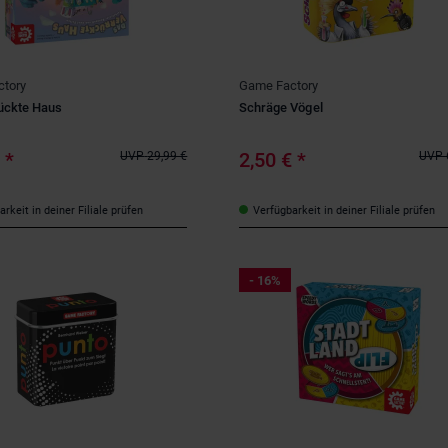
tory
Game Factory
ückte Haus
Schräge Vögel
€
*
2,50 €
*
UVP
29,99 €
UVP
rkeit in deiner Filiale prüfen
Verfügbarkeit in deiner Filiale prüfen
- 16%