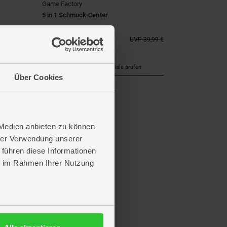
Game Factory
5 in 1 Schmuck-Center
37,99 €
*
1,99 €
UVP
39,99 €
Verfügbarkeit in deiner Filiale prüfen
Über Cookies
 Medien anbieten zu können
hrer Verwendung unserer
 führen diese Informationen
ie im Rahmen Ihrer Nutzung