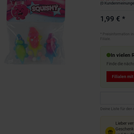
(
0
Kundenmeinung
1,99 €
*
*
Preisinformation in
Filiale.
In vielen 
Finde die näch
Filialen mi
Deine Liste für den
Lieber ve
Geschenkg