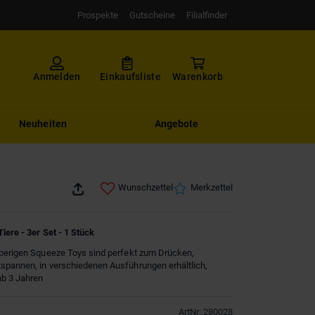
Prospekte
Gutscheine
Filialfinder
Anmelden
Einkaufsliste
Warenkorb
Neuheiten
Angebote
Wunschzettel
Merkzettel
iere - 3er Set - 1 Stück
bberigen Squeeze Toys sind perfekt zum Drücken,
spannen, in verschiedenen Ausführungen erhältlich,
ab 3 Jahren
ArtNr
:
280028