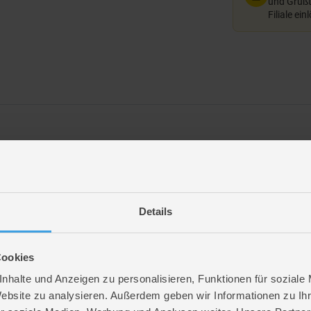
und Grußte
Filiale ein
m Spielen, Kneten und Entspannen. Jedes Set enthält drei weiche, dehnbare Tie
r sensorisches Spielen oder zum Stressabbau.
uswählbar)
Details
Cookies
nhalte und Anzeigen zu personalisieren, Funktionen für soziale
Website zu analysieren. Außerdem geben wir Informationen zu I