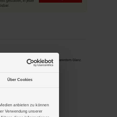
xt gestalten, in jeder
lösbar.
rfiguren in fröhlichen Farben mit transparentem Glanz.
Über Cookies
 Medien anbieten zu können
hrer Verwendung unserer