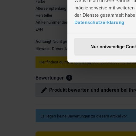
Website an unsere Partner fü
Farbe
Multicolo
möglicherweise mit weiteren
Altersempfehlung
ab 3 Jah
der Dienste gesammelt habe
Hersteller
Van Man
Datenschutzerklärung
Artikelnummer des Herstellers
621999
EAN
8713219
Achtung!
Nicht geeignet für Kinder unter 3 Jahren. Versch
Nur notwendige Cook
Hinweis:
Dieser Artikel ist in verschiedenen Ausführungen
Hier findest du mehr
Spielzeug
oder passendes hierzu u
Bewertungen
Produkt bewerten und anderen bei ihr
Es liegen keine Bewertungen zu diesem Artikel vor.