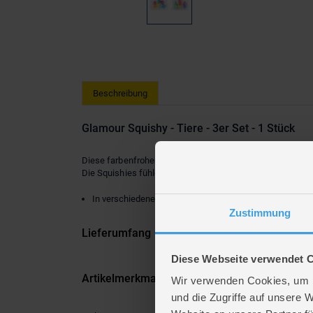
Beschreibung
Glamour Squishy - Tiere - 3er Set - 1 Stück
Diese farbenfrohen Glamour Squishy-Tiere sind perfekt zu
Die Squishies fühlen sich angenehm an und sind ideal fü
In verschiedene Ausführungen erhältlich (leider nicht a
Zustimmung
Lieferumfang
Diese Webseite verwendet 
Artikelmerkmale
Wir verwenden Cookies, um I
und die Zugriffe auf unsere 