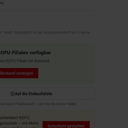
en
)
kl. MwSt. Maßgeblich ist der ausgezeichnete Preis in deiner
ROFU-Filialen verfügbar
ste ROFU-Filiale mit Bestand:
t Bestand anzeigen
Auf die Einkaufsliste
 nächsten Filialbesuch — am Handy immer dabei.
rschenken?
ROFU
utschein — mit Motiv
Gutschein gestalten