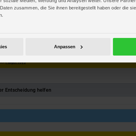
r soziale Medien, Werbung und Analysen weiter. Unsere Partner
r
 Daten zusammen, die Sie ihnen bereitgestellt haben oder die s
re
n.
en
549209
luckbare Kleinteile. Erstickungsgefahr!
ies
Anpassen
 oder Farben erhältlich. Die Vorauswahl einer bestimmten Ausführung oder Farbe 
nter
Fidget Toys
er Entscheidung helfen