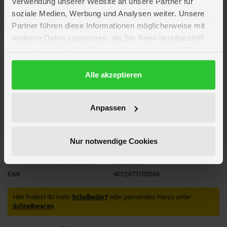
Verwendung unserer Website an unsere Partner für
Hersteller: HAN Bürogeräte
soziale Medien, Werbung und Analysen weiter. Unsere
Hersteller Art.Nr.: 10298-950
Partner führen diese Informationen möglicherweise mit
weiteren Daten zusammen, die Sie ihnen bereitgestellt
haben oder die sie im Rahmen Ihrer Nutzung der Dienste
Artikelmerkmale
gesammelt haben.
Datenschutzerklärung
Alle akzeptieren
Farbe
grün
Material
Kunststoff
Format
DIN A4
Anpassen
Verpackungsmaße
Länge ca. 35 cm
Breite ca. 25,6 cm
Höhe ca. 6,5 cm
Nur notwendige Cookies
Hersteller
HAN Bürogeräte
Artikelnummer des Herstellers
10298-950
EAN
4012473103566
Hier findest du mehr
Schulbedarf
oder passendes hierzu unter
Schreibwaren