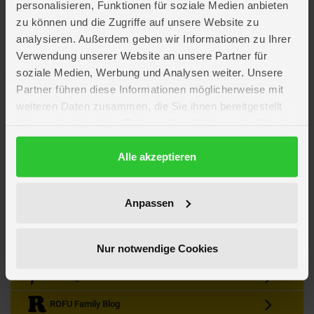
personalisieren, Funktionen für soziale Medien anbieten
zu können und die Zugriffe auf unsere Website zu
analysieren. Außerdem geben wir Informationen zu Ihrer
Verwendung unserer Website an unsere Partner für
soziale Medien, Werbung und Analysen weiter. Unsere
Partner führen diese Informationen möglicherweise mit
Kein Angebot mehr verpassen
weiteren Daten zusammen, die Sie ihnen bereitgestellt
Zum Newsletter anmelden & Vorteile sichern
haben oder die sie im Rahmen Ihrer Nutzung der Dienste
Newsletter
Anmelden
gesammelt haben.
Datenschutzerklärung
Alle akzeptieren
Gutscheine & Gewinnspiele
Neuheiten, Trends & Angebote
Wissenswertes rund um die Familie
Anpassen
Folge uns auf Instagram
Nur notwendige Cookies
Werde unser Fan auf Facebook
ROFU @ Pinterest
ROFU Family Blog