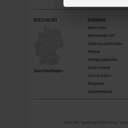
ROFU vor Ort
Einkaufen
Mein Konto
Wie bestelle ich?
Lieferung und Kosten
Retoure
Vertrag widerrufen
Deine Vorteile
Zum Filialfinder
Click & Collect
Prospekte
Geschenkkarte
ROFU.de - Spielzeug Online-Shop - Güns