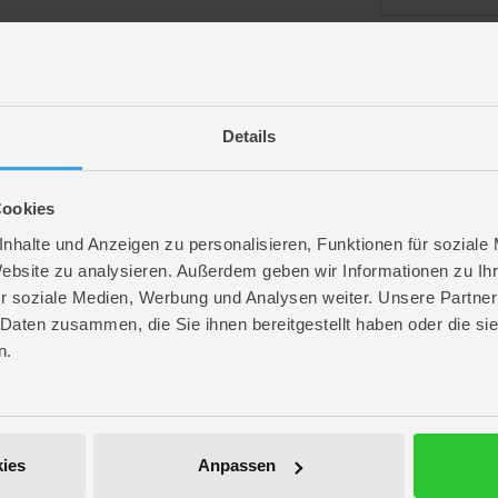
angemeldet bl
Details
Passwort vergess
Cookies
nhalte und Anzeigen zu personalisieren, Funktionen für soziale
Website zu analysieren. Außerdem geben wir Informationen zu I
r soziale Medien, Werbung und Analysen weiter. Unsere Partner
ROFU Community
 Daten zusammen, die Sie ihnen bereitgestellt haben oder die s
Folge uns auf Instagram
n.
Anmelden
Werde unser Fan auf Facebook
ROFU @ Pinterest
ies
Anpassen
ROFU Family Blog