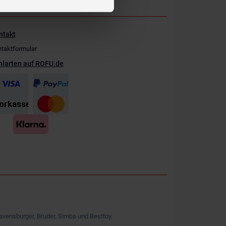
ntakt
taktformular
hlarten auf ROFU.de
avensburger, Bruder, Simba und Besttoy.