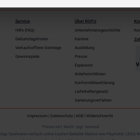
Service
Über ROFU
Ko
Hilfe (FAQ)
Unternehmensgeschichte
Kon
Geburtstagskisten
Karriere
Za
Verkaufsoffene Sonntage
Ausbildung
Gewinnspiele
Presse
Expansion
Anlieferrichtlinien
Konformitätserklärung
Lieferkettengesetz
Sanierungsverfahren
Impressum
|
Datenschutz
|
AGB
|
Widerrufsrecht
*Preise inkl. MwSt. zzgl. Versand
tige Spielwaren einfach online kaufen! Beliebte Marken wie Playmobil, LEGO, R