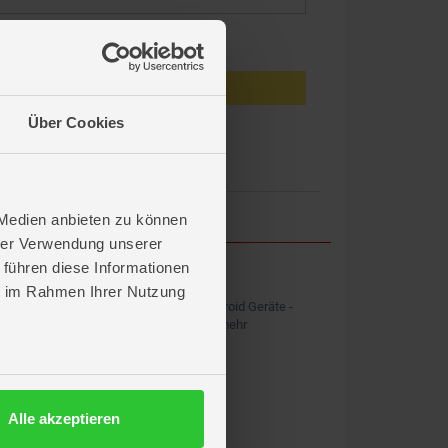
eiben
Anmelden
Über Cookies
en?
 Medien anbieten zu können
hrer Verwendung unserer
 führen diese Informationen
ROFU APP
ie im Rahmen Ihrer Nutzung
Kostenlos für iOS und Android Geräte -
Shopping, News & vieles mehr
Alle akzeptieren