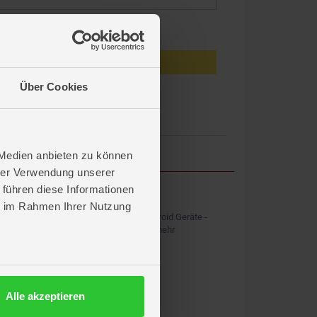
eiben
Anmelden
Über Cookies
en?
 Medien anbieten zu können
hrer Verwendung unserer
 führen diese Informationen
ROFU APP
ie im Rahmen Ihrer Nutzung
Kostenlos für iOS und Android Geräte -
Shopping, News & vieles mehr
Alle akzeptieren