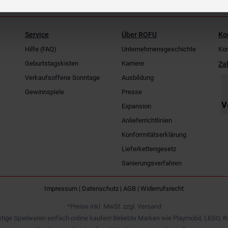
Service
Über ROFU
Ko
Hilfe (FAQ)
Unternehmensgeschichte
Kon
Geburtstagskisten
Karriere
Za
Verkaufsoffene Sonntage
Ausbildung
Gewinnspiele
Presse
Expansion
Anlieferrichtlinien
Konformitätserklärung
Lieferkettengesetz
Sanierungsverfahren
Impressum
|
Datenschutz
|
AGB
|
Widerrufsrecht
*Preise inkl. MwSt. zzgl. Versand
tige Spielwaren einfach online kaufen! Beliebte Marken wie Playmobil, LEGO, R