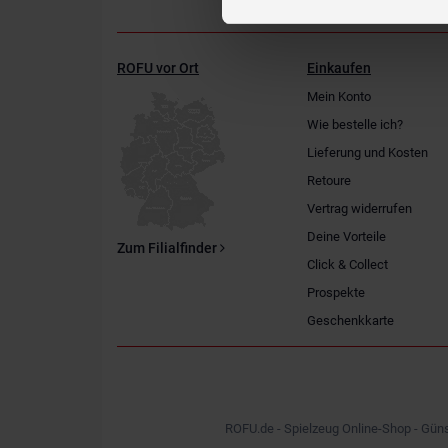
ROFU vor Ort
Einkaufen
Mein Konto
Wie bestelle ich?
Lieferung und Kosten
Retoure
Vertrag widerrufen
Deine Vorteile
Zum Filialfinder
Click & Collect
Prospekte
Geschenkkarte
ROFU.de - Spielzeug Online-Shop - Güns