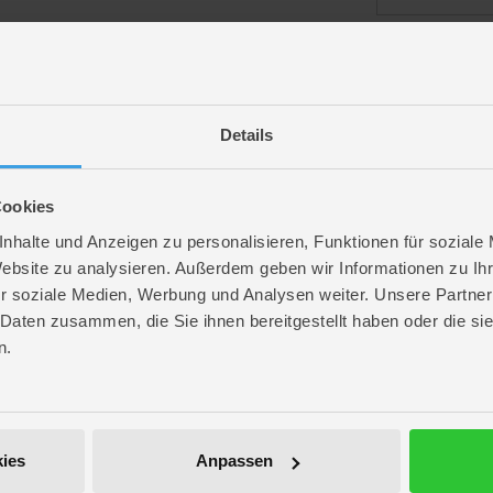
angemeldet bl
Details
Passwort vergess
Cookies
nhalte und Anzeigen zu personalisieren, Funktionen für soziale
Website zu analysieren. Außerdem geben wir Informationen zu I
r soziale Medien, Werbung und Analysen weiter. Unsere Partner
ROFU Community
 Daten zusammen, die Sie ihnen bereitgestellt haben oder die s
Folge uns auf Instagram
n.
Anmelden
Werde unser Fan auf Facebook
ROFU @ Pinterest
ies
Anpassen
ROFU Family Blog