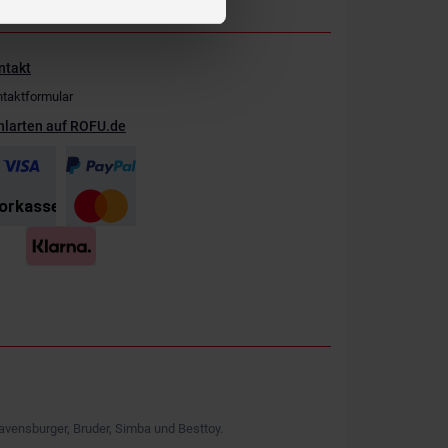
ntakt
taktformular
hlarten auf ROFU.de
avensburger, Bruder, Simba und Besttoy.