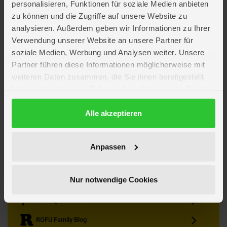
personalisieren, Funktionen für soziale Medien anbieten
zu können und die Zugriffe auf unsere Website zu
analysieren. Außerdem geben wir Informationen zu Ihrer
Verwendung unserer Website an unsere Partner für
soziale Medien, Werbung und Analysen weiter. Unsere
Partner führen diese Informationen möglicherweise mit
Kein Angebot mehr verpassen
weiteren Daten zusammen, die Sie ihnen bereitgestellt
Zum Newsletter anmelden & Vorteile sichern
haben oder die sie im Rahmen Ihrer Nutzung der Dienste
Newsletter
Anmelden
gesammelt haben.
Datenschutzerklärung
Alle akzeptieren
Gutscheine & Gewinnspiele
Neuheiten, Trends & Angebote
Wissenswertes rund um die Familie
Anpassen
Folge uns auf Instagram
Nur notwendige Cookies
Werde unser Fan auf Facebook
ROFU @ Pinterest
ROFU Family Blog