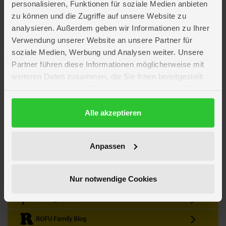
personalisieren, Funktionen für soziale Medien anbieten
zu können und die Zugriffe auf unsere Website zu
analysieren. Außerdem geben wir Informationen zu Ihrer
Verwendung unserer Website an unsere Partner für
soziale Medien, Werbung und Analysen weiter. Unsere
Partner führen diese Informationen möglicherweise mit
Kein Angebot mehr verpassen
weiteren Daten zusammen, die Sie ihnen bereitgestellt
Zum Newsletter anmelden & Vorteile sichern
haben oder die sie im Rahmen Ihrer Nutzung der Dienste
Newsletter
Anmelden
gesammelt haben.
Datenschutzerklärung
Alle akzeptieren
Gutscheine & Gewinnspiele
Neuheiten, Trends & Angebote
Wissenswertes rund um die Familie
Anpassen
Folge uns auf Instagram
Nur notwendige Cookies
Werde unser Fan auf Facebook
ROFU @ Pinterest
ROFU Family Blog