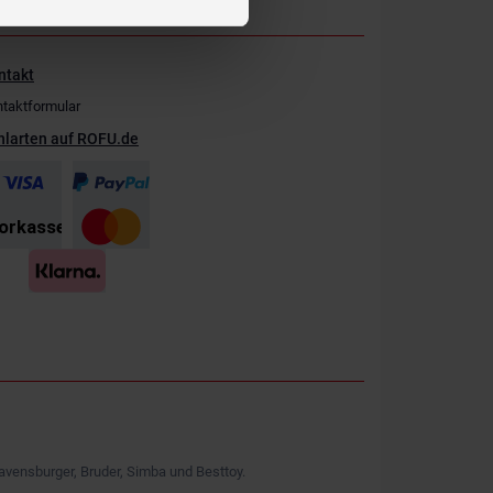
ntakt
taktformular
hlarten auf ROFU.de
avensburger, Bruder, Simba und Besttoy.