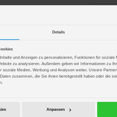
angemeldet bl
Details
Passwort vergess
Cookies
nhalte und Anzeigen zu personalisieren, Funktionen für soziale
Website zu analysieren. Außerdem geben wir Informationen zu I
r soziale Medien, Werbung und Analysen weiter. Unsere Partner
ROFU Community
 Daten zusammen, die Sie ihnen bereitgestellt haben oder die s
Folge uns auf Instagram
n.
Anmelden
Werde unser Fan auf Facebook
ROFU @ Pinterest
ies
Anpassen
ROFU Family Blog