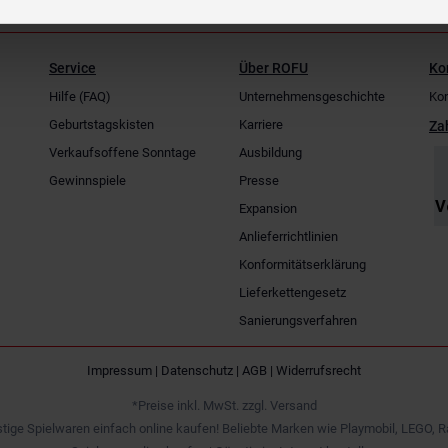
Service
Über ROFU
Ko
Hilfe (FAQ)
Unternehmensgeschichte
Kon
Geburtstagskisten
Karriere
Za
Verkaufsoffene Sonntage
Ausbildung
Gewinnspiele
Presse
Expansion
Anlieferrichtlinien
Konformitätserklärung
Lieferkettengesetz
Sanierungsverfahren
Impressum
|
Datenschutz
|
AGB
|
Widerrufsrecht
*Preise inkl. MwSt. zzgl. Versand
tige Spielwaren einfach online kaufen! Beliebte Marken wie Playmobil, LEGO, R