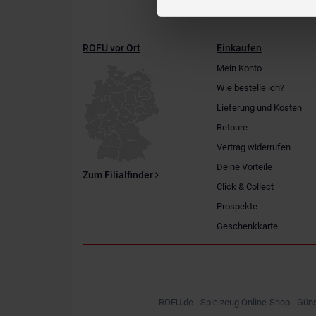
ROFU vor Ort
Einkaufen
Mein Konto
Wie bestelle ich?
Lieferung und Kosten
Retoure
Vertrag widerrufen
Deine Vorteile
Zum Filialfinder
Click & Collect
Prospekte
Geschenkkarte
ROFU.de - Spielzeug Online-Shop - Güns