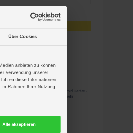
eiben
Anmelden
Über Cookies
en?
 Medien anbieten zu können
hrer Verwendung unserer
 führen diese Informationen
ROFU APP
ie im Rahmen Ihrer Nutzung
Kostenlos für iOS und Android Geräte -
Shopping, News & vieles mehr
Alle akzeptieren