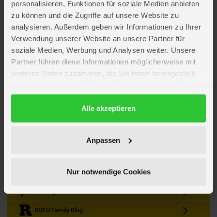
personalisieren, Funktionen für soziale Medien anbieten
zu können und die Zugriffe auf unsere Website zu
analysieren. Außerdem geben wir Informationen zu Ihrer
Verwendung unserer Website an unsere Partner für
soziale Medien, Werbung und Analysen weiter. Unsere
Partner führen diese Informationen möglicherweise mit
Kein Angebot mehr verpassen
weiteren Daten zusammen, die Sie ihnen bereitgestellt
Zum Newsletter anmelden & Vorteile sichern
haben oder die sie im Rahmen Ihrer Nutzung der Dienste
Newsletter
Anmelden
gesammelt haben.
Datenschutzerklärung
Alle akzeptieren
Gutscheine & Gewinnspiele
Neuheiten, Trends & Angebote
Wissenswertes rund um die Familie
Anpassen
Folge uns auf Instagram
Nur notwendige Cookies
Werde unser Fan auf Facebook
ROFU @ Pinterest
ROFU Family Blog