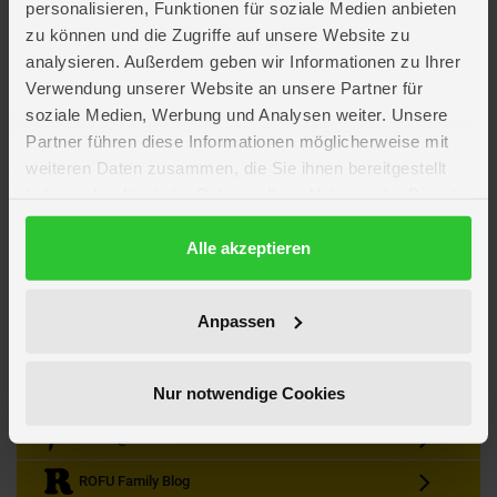
personalisieren, Funktionen für soziale Medien anbieten
zu können und die Zugriffe auf unsere Website zu
analysieren. Außerdem geben wir Informationen zu Ihrer
Verwendung unserer Website an unsere Partner für
soziale Medien, Werbung und Analysen weiter. Unsere
Partner führen diese Informationen möglicherweise mit
Kein Angebot mehr verpassen
weiteren Daten zusammen, die Sie ihnen bereitgestellt
Zum Newsletter anmelden & Vorteile sichern
haben oder die sie im Rahmen Ihrer Nutzung der Dienste
Newsletter
Anmelden
gesammelt haben.
Datenschutzerklärung
Alle akzeptieren
Gutscheine & Gewinnspiele
Neuheiten, Trends & Angebote
Wissenswertes rund um die Familie
Anpassen
Folge uns auf Instagram
Nur notwendige Cookies
Werde unser Fan auf Facebook
ROFU @ Pinterest
ROFU Family Blog