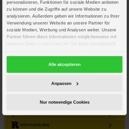
personalisieren, Funktionen für soziale Medien anbieten
zu können und die Zugriffe auf unsere Website zu
analysieren. Außerdem geben wir Informationen zu Ihrer
Verwendung unserer Website an unsere Partner für
soziale Medien, Werbung und Analysen weiter. Unsere
Partner führen diese Informationen möglicherweise mit
Kein Angebot mehr verpassen
weiteren Daten zusammen, die Sie ihnen bereitgestellt
Zum Newsletter anmelden & Vorteile sichern
haben oder die sie im Rahmen Ihrer Nutzung der Dienste
Newsletter
Anmelden
gesammelt haben.
Datenschutzerklärung
Alle akzeptieren
Gutscheine & Gewinnspiele
Neuheiten, Trends & Angebote
Wissenswertes rund um die Familie
Anpassen
Folge uns auf Instagram
Nur notwendige Cookies
Werde unser Fan auf Facebook
ROFU @ Pinterest
ROFU Family Blog