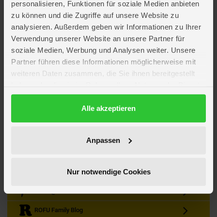
personalisieren, Funktionen für soziale Medien anbieten
zu können und die Zugriffe auf unsere Website zu
analysieren. Außerdem geben wir Informationen zu Ihrer
Verwendung unserer Website an unsere Partner für
soziale Medien, Werbung und Analysen weiter. Unsere
Partner führen diese Informationen möglicherweise mit
Kein Angebot mehr verpassen
weiteren Daten zusammen, die Sie ihnen bereitgestellt
Zum Newsletter anmelden & Vorteile sichern
haben oder die sie im Rahmen Ihrer Nutzung der Dienste
Newsletter
Anmelden
gesammelt haben.
Datenschutzerklärung
Alle akzeptieren
Gutscheine & Gewinnspiele
Neuheiten, Trends & Angebote
Wissenswertes rund um die Familie
Anpassen
Folge uns auf Instagram
Nur notwendige Cookies
Werde unser Fan auf Facebook
ROFU @ Pinterest
ROFU Family Blog