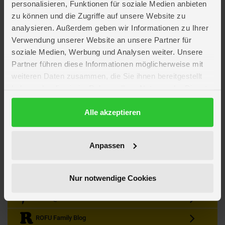
personalisieren, Funktionen für soziale Medien anbieten
zu können und die Zugriffe auf unsere Website zu
analysieren. Außerdem geben wir Informationen zu Ihrer
Verwendung unserer Website an unsere Partner für
soziale Medien, Werbung und Analysen weiter. Unsere
Partner führen diese Informationen möglicherweise mit
Kein Angebot mehr verpassen
weiteren Daten zusammen, die Sie ihnen bereitgestellt
Zum Newsletter anmelden & Vorteile sichern
haben oder die sie im Rahmen Ihrer Nutzung der Dienste
Newsletter
Anmelden
gesammelt haben.
Datenschutzerklärung
Alle akzeptieren
Gutscheine & Gewinnspiele
Neuheiten, Trends & Angebote
Wissenswertes rund um die Familie
Anpassen
Folge uns auf Instagram
Nur notwendige Cookies
Werde unser Fan auf Facebook
ROFU @ Pinterest
ROFU Family Blog