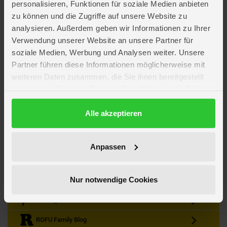
personalisieren, Funktionen für soziale Medien anbieten
zu können und die Zugriffe auf unsere Website zu
analysieren. Außerdem geben wir Informationen zu Ihrer
Verwendung unserer Website an unsere Partner für
soziale Medien, Werbung und Analysen weiter. Unsere
Partner führen diese Informationen möglicherweise mit
Kein Angebot mehr verpassen
weiteren Daten zusammen, die Sie ihnen bereitgestellt
Zum Newsletter anmelden & Vorteile sichern
haben oder die sie im Rahmen Ihrer Nutzung der Dienste
Newsletter
Anmelden
gesammelt haben.
Datenschutzerklärung
Alle akzeptieren
Gutscheine & Gewinnspiele
Neuheiten, Trends & Angebote
Wissenswertes rund um die Familie
Anpassen
Folge uns auf Instagram
Nur notwendige Cookies
Werde unser Fan auf Facebook
ROFU @ Pinterest
ROFU Family Blog