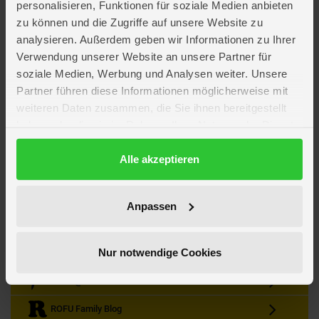
personalisieren, Funktionen für soziale Medien anbieten
zu können und die Zugriffe auf unsere Website zu
analysieren. Außerdem geben wir Informationen zu Ihrer
Verwendung unserer Website an unsere Partner für
soziale Medien, Werbung und Analysen weiter. Unsere
Partner führen diese Informationen möglicherweise mit
Kein Angebot mehr verpassen
weiteren Daten zusammen, die Sie ihnen bereitgestellt
Zum Newsletter anmelden & Vorteile sichern
haben oder die sie im Rahmen Ihrer Nutzung der Dienste
Newsletter
Anmelden
gesammelt haben.
Datenschutzerklärung
Alle akzeptieren
Gutscheine & Gewinnspiele
Neuheiten, Trends & Angebote
Wissenswertes rund um die Familie
Anpassen
Folge uns auf Instagram
Nur notwendige Cookies
Werde unser Fan auf Facebook
ROFU @ Pinterest
ROFU Family Blog