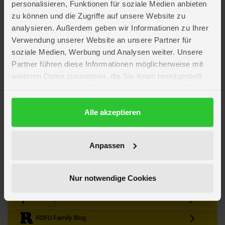
personalisieren, Funktionen für soziale Medien anbieten
zu können und die Zugriffe auf unsere Website zu
analysieren. Außerdem geben wir Informationen zu Ihrer
Verwendung unserer Website an unsere Partner für
soziale Medien, Werbung und Analysen weiter. Unsere
Partner führen diese Informationen möglicherweise mit
Kein Angebot mehr verpassen
weiteren Daten zusammen, die Sie ihnen bereitgestellt
Zum Newsletter anmelden & Vorteile sichern
haben oder die sie im Rahmen Ihrer Nutzung der Dienste
Newsletter
Anmelden
gesammelt haben.
Datenschutzerklärung
Alle akzeptieren
Gutscheine & Gewinnspiele
Neuheiten, Trends & Angebote
Wissenswertes rund um die Familie
Anpassen
Folge uns auf Instagram
Nur notwendige Cookies
Werde unser Fan auf Facebook
ROFU @ Pinterest
ROFU Family Blog