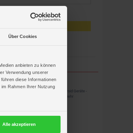
eiben
Anmelden
Über Cookies
en?
 Medien anbieten zu können
hrer Verwendung unserer
 führen diese Informationen
ROFU APP
ie im Rahmen Ihrer Nutzung
Kostenlos für iOS und Android Geräte -
Shopping, News & vieles mehr
Alle akzeptieren