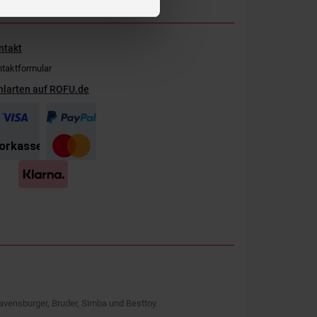
ntakt
taktformular
hlarten auf ROFU.de
avensburger, Bruder, Simba und Besttoy.