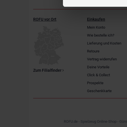
ROFU vor Ort
Einkaufen
Mein Konto
Wie bestelle ich?
Lieferung und Kosten
Retoure
Vertrag widerrufen
Deine Vorteile
Zum Filialfinder
Click & Collect
Prospekte
Geschenkkarte
ROFU.de - Spielzeug Online-Shop - Güns