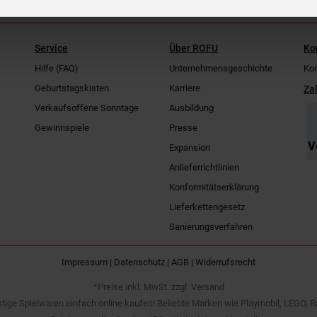
Service
Über ROFU
Ko
Hilfe (FAQ)
Unternehmensgeschichte
Kon
Geburtstagskisten
Karriere
Za
Verkaufsoffene Sonntage
Ausbildung
Gewinnspiele
Presse
Expansion
Anlieferrichtlinien
Konformitätserklärung
Lieferkettengesetz
Sanierungsverfahren
Impressum
|
Datenschutz
|
AGB
|
Widerrufsrecht
*Preise inkl. MwSt. zzgl. Versand
tige Spielwaren einfach online kaufen! Beliebte Marken wie Playmobil, LEGO, R