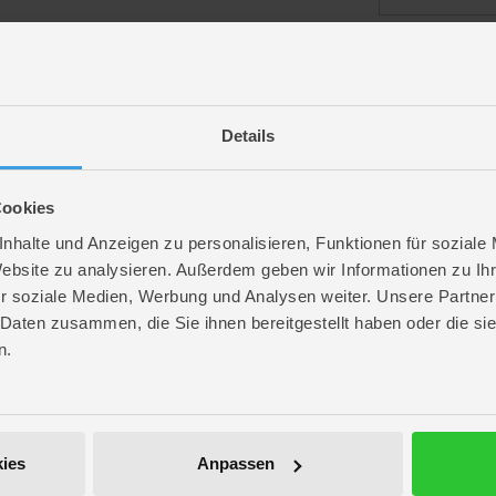
angemeldet bl
Details
Passwort vergess
Cookies
nhalte und Anzeigen zu personalisieren, Funktionen für soziale
Website zu analysieren. Außerdem geben wir Informationen zu I
r soziale Medien, Werbung und Analysen weiter. Unsere Partner
ROFU Community
 Daten zusammen, die Sie ihnen bereitgestellt haben oder die s
Folge uns auf Instagram
n.
Anmelden
Werde unser Fan auf Facebook
ROFU @ Pinterest
ies
Anpassen
ROFU Family Blog