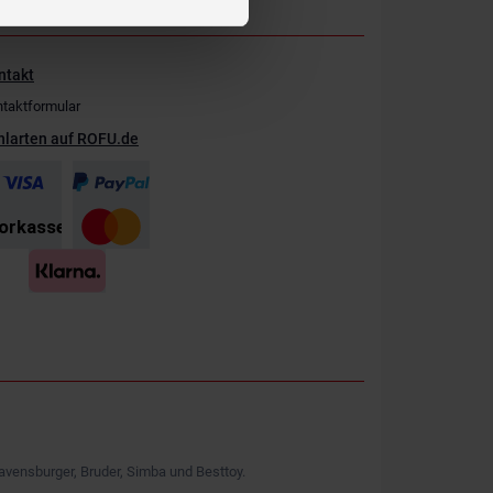
ntakt
taktformular
hlarten auf ROFU.de
avensburger, Bruder, Simba und Besttoy.