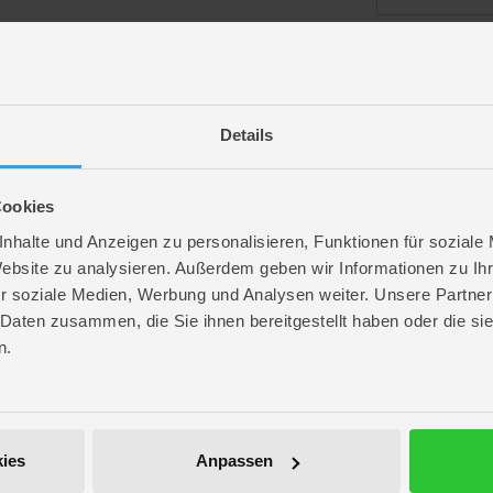
angemeldet bl
Details
Passwort vergess
Cookies
nhalte und Anzeigen zu personalisieren, Funktionen für soziale
Website zu analysieren. Außerdem geben wir Informationen zu I
r soziale Medien, Werbung und Analysen weiter. Unsere Partner
ROFU Community
 Daten zusammen, die Sie ihnen bereitgestellt haben oder die s
Folge uns auf Instagram
n.
Anmelden
Werde unser Fan auf Facebook
ROFU @ Pinterest
ies
Anpassen
ROFU Family Blog