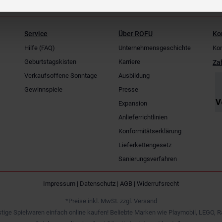
Service
Über ROFU
Ko
Hilfe (FAQ)
Unternehmensgeschichte
Kon
Geburtstagskisten
Karriere
Za
Verkaufsoffene Sonntage
Ausbildung
Gewinnspiele
Presse
Expansion
Anlieferrichtlinien
Konformitätserklärung
Lieferkettengesetz
Sanierungsverfahren
Impressum
|
Datenschutz
|
AGB
|
Widerrufsrecht
*Preise inkl. MwSt. zzgl. Versand
tige Spielwaren einfach online kaufen! Beliebte Marken wie Playmobil, LEGO, R