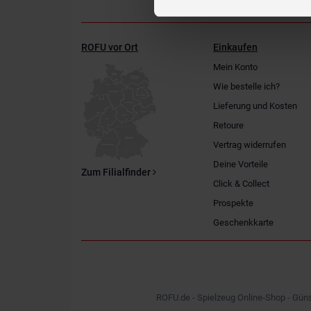
ROFU vor Ort
Einkaufen
Mein Konto
Wie bestelle ich?
Lieferung und Kosten
Retoure
Vertrag widerrufen
Deine Vorteile
Zum Filialfinder
Click & Collect
Prospekte
Geschenkkarte
ROFU.de - Spielzeug Online-Shop - Güns