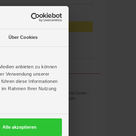
eiben
Anmelden
Über Cookies
en?
 Medien anbieten zu können
hrer Verwendung unserer
 führen diese Informationen
ROFU APP
ie im Rahmen Ihrer Nutzung
Kostenlos für iOS und Android Geräte -
Shopping, News & vieles mehr
Alle akzeptieren