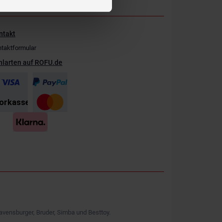
ntakt
taktformular
hlarten auf ROFU.de
avensburger, Bruder, Simba und Besttoy.