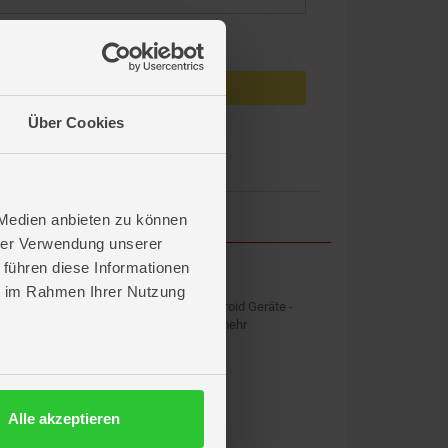
eiben
Anmelden
Über Cookies
en?
 Medien anbieten zu können
hrer Verwendung unserer
 führen diese Informationen
ROFU APP
ie im Rahmen Ihrer Nutzung
Kostenlos für iOS und Android Geräte -
Shopping, News & vieles mehr
Alle akzeptieren