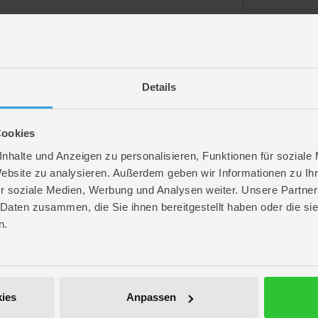
angemeldet bl
Details
Passwort vergess
Cookies
nhalte und Anzeigen zu personalisieren, Funktionen für soziale
Website zu analysieren. Außerdem geben wir Informationen zu I
r soziale Medien, Werbung und Analysen weiter. Unsere Partner
ROFU Community
 Daten zusammen, die Sie ihnen bereitgestellt haben oder die s
Folge uns auf Instagram
n.
Anmelden
Werde unser Fan auf Facebook
ROFU @ Pinterest
ies
Anpassen
ROFU Family Blog