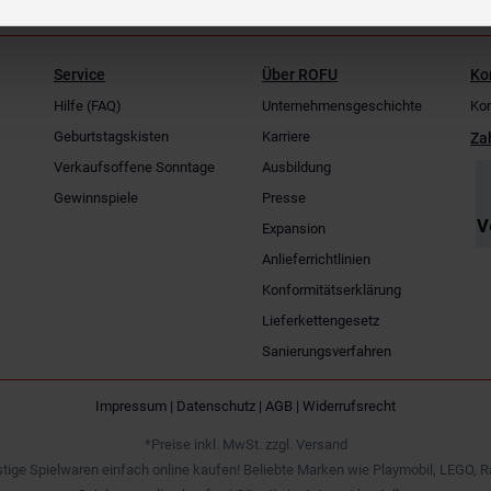
Service
Über ROFU
Ko
Hilfe (FAQ)
Unternehmensgeschichte
Kon
Geburtstagskisten
Karriere
Za
Verkaufsoffene Sonntage
Ausbildung
Gewinnspiele
Presse
Expansion
Anlieferrichtlinien
Konformitätserklärung
Lieferkettengesetz
Sanierungsverfahren
Impressum
|
Datenschutz
|
AGB
|
Widerrufsrecht
*Preise inkl. MwSt. zzgl. Versand
tige Spielwaren einfach online kaufen! Beliebte Marken wie Playmobil, LEGO, R