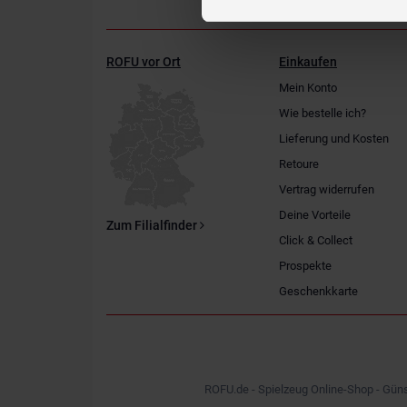
ROFU vor Ort
Einkaufen
Mein Konto
Wie bestelle ich?
Lieferung und Kosten
Retoure
Vertrag widerrufen
Deine Vorteile
Zum Filialfinder
Click & Collect
Prospekte
Geschenkkarte
ROFU.de - Spielzeug Online-Shop - Güns