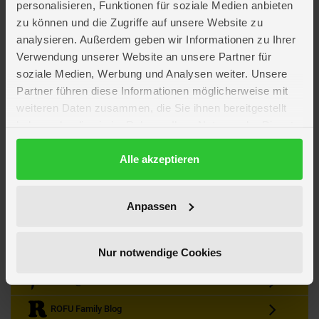
personalisieren, Funktionen für soziale Medien anbieten
zu können und die Zugriffe auf unsere Website zu
analysieren. Außerdem geben wir Informationen zu Ihrer
Verwendung unserer Website an unsere Partner für
soziale Medien, Werbung und Analysen weiter. Unsere
Partner führen diese Informationen möglicherweise mit
Kein Angebot mehr verpassen
weiteren Daten zusammen, die Sie ihnen bereitgestellt
Zum Newsletter anmelden & Vorteile sichern
haben oder die sie im Rahmen Ihrer Nutzung der Dienste
Newsletter
Anmelden
gesammelt haben.
Datenschutzerklärung
Alle akzeptieren
Gutscheine & Gewinnspiele
Neuheiten, Trends & Angebote
Wissenswertes rund um die Familie
Anpassen
Folge uns auf Instagram
Nur notwendige Cookies
Werde unser Fan auf Facebook
ROFU @ Pinterest
ROFU Family Blog