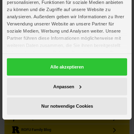
personalisieren, Funktionen für soziale Medien anbieten
zu können und die Zugriffe auf unsere Website zu
analysieren. Außerdem geben wir Informationen zu Ihrer
Verwendung unserer Website an unsere Partner für
soziale Medien, Werbung und Analysen weiter. Unsere
Partner führen diese Informationen möglicherweise mit
Kein Angebot mehr verpassen
weiteren Daten zusammen, die Sie ihnen bereitgestellt
Zum Newsletter anmelden & Vorteile sichern
haben oder die sie im Rahmen Ihrer Nutzung der Dienste
Newsletter
Anmelden
gesammelt haben.
Datenschutzerklärung
Alle akzeptieren
Gutscheine & Gewinnspiele
Neuheiten, Trends & Angebote
Wissenswertes rund um die Familie
Anpassen
Folge uns auf Instagram
Nur notwendige Cookies
Werde unser Fan auf Facebook
ROFU @ Pinterest
ROFU Family Blog