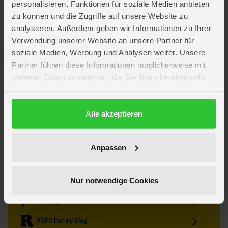
personalisieren, Funktionen für soziale Medien anbieten
zu können und die Zugriffe auf unsere Website zu
analysieren. Außerdem geben wir Informationen zu Ihrer
Verwendung unserer Website an unsere Partner für
soziale Medien, Werbung und Analysen weiter. Unsere
Partner führen diese Informationen möglicherweise mit
Kein Angebot mehr verpassen
weiteren Daten zusammen, die Sie ihnen bereitgestellt
Zum Newsletter anmelden & Vorteile sichern
haben oder die sie im Rahmen Ihrer Nutzung der Dienste
Newsletter
Anmelden
gesammelt haben.
Datenschutzerklärung
Alle akzeptieren
Gutscheine & Gewinnspiele
Neuheiten, Trends & Angebote
Wissenswertes rund um die Familie
Anpassen
Folge uns auf Instagram
Nur notwendige Cookies
Werde unser Fan auf Facebook
ROFU @ Pinterest
ROFU Family Blog