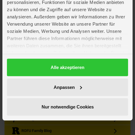
personalisieren, Funktionen für soziale Medien anbieten
zu können und die Zugriffe auf unsere Website zu
analysieren. Außerdem geben wir Informationen zu Ihrer
Verwendung unserer Website an unsere Partner für
soziale Medien, Werbung und Analysen weiter. Unsere
Partner führen diese Informationen möglicherweise mit
Kein Angebot mehr verpassen
weiteren Daten zusammen, die Sie ihnen bereitgestellt
Zum Newsletter anmelden & Vorteile sichern
haben oder die sie im Rahmen Ihrer Nutzung der Dienste
Newsletter
Anmelden
gesammelt haben.
Datenschutzerklärung
Alle akzeptieren
Gutscheine & Gewinnspiele
Neuheiten, Trends & Angebote
Wissenswertes rund um die Familie
Anpassen
Folge uns auf Instagram
Nur notwendige Cookies
Werde unser Fan auf Facebook
ROFU @ Pinterest
ROFU Family Blog