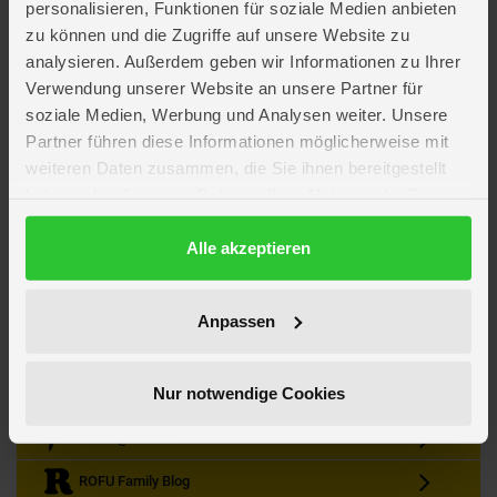
personalisieren, Funktionen für soziale Medien anbieten
zu können und die Zugriffe auf unsere Website zu
analysieren. Außerdem geben wir Informationen zu Ihrer
Verwendung unserer Website an unsere Partner für
soziale Medien, Werbung und Analysen weiter. Unsere
Partner führen diese Informationen möglicherweise mit
Kein Angebot mehr verpassen
weiteren Daten zusammen, die Sie ihnen bereitgestellt
Zum Newsletter anmelden & Vorteile sichern
haben oder die sie im Rahmen Ihrer Nutzung der Dienste
Newsletter
Anmelden
gesammelt haben.
Datenschutzerklärung
Alle akzeptieren
Gutscheine & Gewinnspiele
Neuheiten, Trends & Angebote
Wissenswertes rund um die Familie
Anpassen
Folge uns auf Instagram
Nur notwendige Cookies
Werde unser Fan auf Facebook
ROFU @ Pinterest
ROFU Family Blog