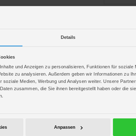
angemeldet bl
Details
Passwort vergess
Cookies
nhalte und Anzeigen zu personalisieren, Funktionen für soziale
Website zu analysieren. Außerdem geben wir Informationen zu I
r soziale Medien, Werbung und Analysen weiter. Unsere Partner
ROFU Community
 Daten zusammen, die Sie ihnen bereitgestellt haben oder die s
Folge uns auf Instagram
n.
Anmelden
Werde unser Fan auf Facebook
ROFU @ Pinterest
ies
Anpassen
ROFU Family Blog