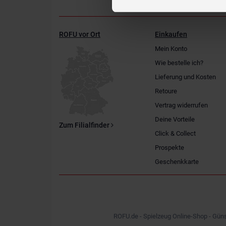
ROFU vor Ort
Einkaufen
Mein Konto
Wie bestelle ich?
Lieferung und Kosten
Retoure
Vertrag widerrufen
Deine Vorteile
Zum Filialfinder
Click & Collect
Prospekte
Geschenkkarte
ROFU.de - Spielzeug Online-Shop - Güns