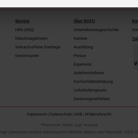
Service
Über ROFU
Ko
Hilfe (FAQ)
Unternehmensgeschichte
Kon
Geburtstagskisten
Karriere
Za
Verkaufsoffene Sonntage
Ausbildung
Gewinnspiele
Presse
Expansion
Anlieferrichtlinien
Konformitätserklärung
Lieferkettengesetz
Sanierungsverfahren
Impressum
|
Datenschutz
|
AGB
|
Widerrufsrecht
*Preise inkl. MwSt. zzgl. Versand
tige Spielwaren einfach online kaufen! Beliebte Marken wie Playmobil, LEGO, R