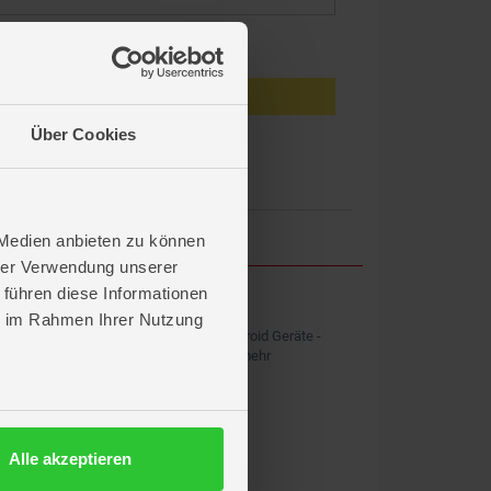
eiben
Anmelden
Über Cookies
en?
 Medien anbieten zu können
hrer Verwendung unserer
 führen diese Informationen
ROFU APP
ie im Rahmen Ihrer Nutzung
Kostenlos für iOS und Android Geräte -
Shopping, News & vieles mehr
Alle akzeptieren