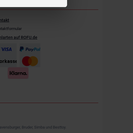
ntakt
taktformular
hlarten auf ROFU.de
avensburger, Bruder, Simba und Besttoy.