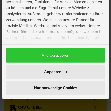
personalisieren, Funktionen für soziale Medien anbieten
zu können und die Zugriffe auf unsere Website zu
analysieren. Außerdem geben wir Informationen zu Ihrer
Verwendung unserer Website an unsere Partner für
soziale Medien, Werbung und Analysen weiter. Unsere
Partner führen diese Informationen möglicherweise mit
Kein Angebot mehr verpassen
weiteren Daten zusammen, die Sie ihnen bereitgestellt
Zum Newsletter anmelden & Vorteile sichern
haben oder die sie im Rahmen Ihrer Nutzung der Dienste
Newsletter
Anmelden
gesammelt haben.
Datenschutzerklärung
Alle akzeptieren
Gutscheine & Gewinnspiele
Neuheiten, Trends & Angebote
Wissenswertes rund um die Familie
Anpassen
Folge uns auf Instagram
Nur notwendige Cookies
Werde unser Fan auf Facebook
ROFU @ Pinterest
ROFU Family Blog