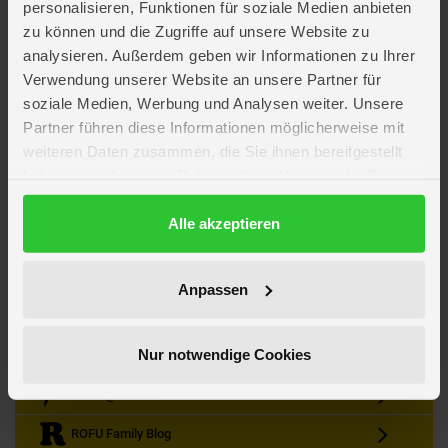
personalisieren, Funktionen für soziale Medien anbieten
zu können und die Zugriffe auf unsere Website zu
analysieren. Außerdem geben wir Informationen zu Ihrer
Verwendung unserer Website an unsere Partner für
soziale Medien, Werbung und Analysen weiter. Unsere
Partner führen diese Informationen möglicherweise mit
Kein Angebot mehr verpassen
weiteren Daten zusammen, die Sie ihnen bereitgestellt
Zum Newsletter anmelden & Vorteile sichern
haben oder die sie im Rahmen Ihrer Nutzung der Dienste
Newsletter
Anmelden
gesammelt haben.
Datenschutzerklärung
Alle akzeptieren
Gutscheine & Gewinnspiele
Neuheiten, Trends & Angebote
Wissenswertes rund um die Familie
Anpassen
Folge uns auf Instagram
Nur notwendige Cookies
Werde unser Fan auf Facebook
ROFU @ Pinterest
ROFU Family Blog