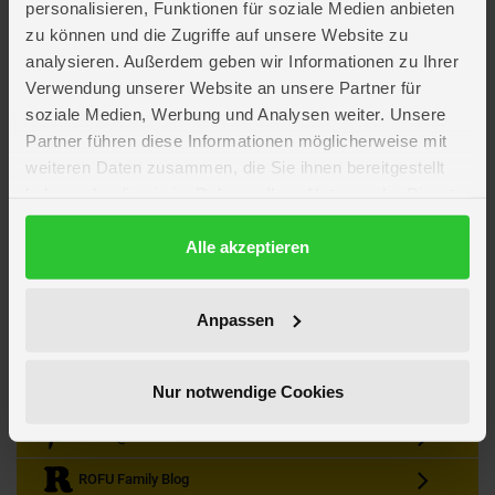
personalisieren, Funktionen für soziale Medien anbieten
zu können und die Zugriffe auf unsere Website zu
analysieren. Außerdem geben wir Informationen zu Ihrer
Verwendung unserer Website an unsere Partner für
soziale Medien, Werbung und Analysen weiter. Unsere
Partner führen diese Informationen möglicherweise mit
Kein Angebot mehr verpassen
weiteren Daten zusammen, die Sie ihnen bereitgestellt
Zum Newsletter anmelden & Vorteile sichern
haben oder die sie im Rahmen Ihrer Nutzung der Dienste
Newsletter
Anmelden
gesammelt haben.
Datenschutzerklärung
Alle akzeptieren
Gutscheine & Gewinnspiele
Neuheiten, Trends & Angebote
Wissenswertes rund um die Familie
Anpassen
Folge uns auf Instagram
Nur notwendige Cookies
Werde unser Fan auf Facebook
ROFU @ Pinterest
ROFU Family Blog