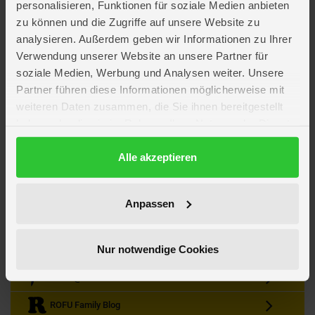
personalisieren, Funktionen für soziale Medien anbieten
zu können und die Zugriffe auf unsere Website zu
analysieren. Außerdem geben wir Informationen zu Ihrer
Verwendung unserer Website an unsere Partner für
soziale Medien, Werbung und Analysen weiter. Unsere
Partner führen diese Informationen möglicherweise mit
Kein Angebot mehr verpassen
weiteren Daten zusammen, die Sie ihnen bereitgestellt
Zum Newsletter anmelden & Vorteile sichern
haben oder die sie im Rahmen Ihrer Nutzung der Dienste
Newsletter
Anmelden
gesammelt haben.
Datenschutzerklärung
Alle akzeptieren
Gutscheine & Gewinnspiele
Neuheiten, Trends & Angebote
Wissenswertes rund um die Familie
Anpassen
Folge uns auf Instagram
Nur notwendige Cookies
Werde unser Fan auf Facebook
ROFU @ Pinterest
ROFU Family Blog