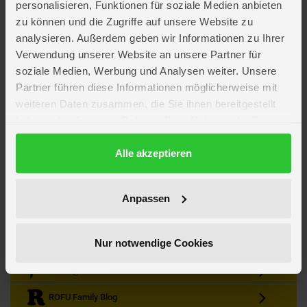
personalisieren, Funktionen für soziale Medien anbieten
zu können und die Zugriffe auf unsere Website zu
analysieren. Außerdem geben wir Informationen zu Ihrer
Verwendung unserer Website an unsere Partner für
soziale Medien, Werbung und Analysen weiter. Unsere
Partner führen diese Informationen möglicherweise mit
Kein Angebot mehr verpassen
weiteren Daten zusammen, die Sie ihnen bereitgestellt
Zum Newsletter anmelden & Vorteile sichern
haben oder die sie im Rahmen Ihrer Nutzung der Dienste
Newsletter
Anmelden
gesammelt haben.
Datenschutzerklärung
Alle akzeptieren
Gutscheine & Gewinnspiele
Neuheiten, Trends & Angebote
Wissenswertes rund um die Familie
Anpassen
Folge uns auf Instagram
Nur notwendige Cookies
Werde unser Fan auf Facebook
ROFU @ Pinterest
ROFU Family Blog