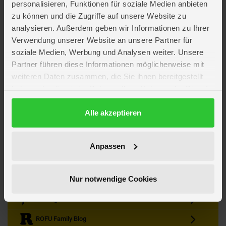
personalisieren, Funktionen für soziale Medien anbieten
zu können und die Zugriffe auf unsere Website zu
analysieren. Außerdem geben wir Informationen zu Ihrer
Verwendung unserer Website an unsere Partner für
soziale Medien, Werbung und Analysen weiter. Unsere
Partner führen diese Informationen möglicherweise mit
Kein Angebot mehr verpassen
weiteren Daten zusammen, die Sie ihnen bereitgestellt
Zum Newsletter anmelden & Vorteile sichern
haben oder die sie im Rahmen Ihrer Nutzung der Dienste
Newsletter
Anmelden
gesammelt haben.
Datenschutzerklärung
Alle akzeptieren
Gutscheine & Gewinnspiele
Neuheiten, Trends & Angebote
Wissenswertes rund um die Familie
Anpassen
Folge uns auf Instagram
Nur notwendige Cookies
Werde unser Fan auf Facebook
ROFU @ Pinterest
ROFU Family Blog