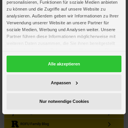
personalisieren, Funktionen für soziale Medien anbieten
zu können und die Zugriffe auf unsere Website zu
analysieren. Außerdem geben wir Informationen zu Ihrer
Verwendung unserer Website an unsere Partner für
soziale Medien, Werbung und Analysen weiter. Unsere
Partner führen diese Informationen möglicherweise mit
Kein Angebot mehr verpassen
weiteren Daten zusammen, die Sie ihnen bereitgestellt
Zum Newsletter anmelden & Vorteile sichern
haben oder die sie im Rahmen Ihrer Nutzung der Dienste
Newsletter
Anmelden
gesammelt haben.
Datenschutzerklärung
Alle akzeptieren
Gutscheine & Gewinnspiele
Neuheiten, Trends & Angebote
Wissenswertes rund um die Familie
Anpassen
Folge uns auf Instagram
Nur notwendige Cookies
Werde unser Fan auf Facebook
ROFU @ Pinterest
ROFU Family Blog