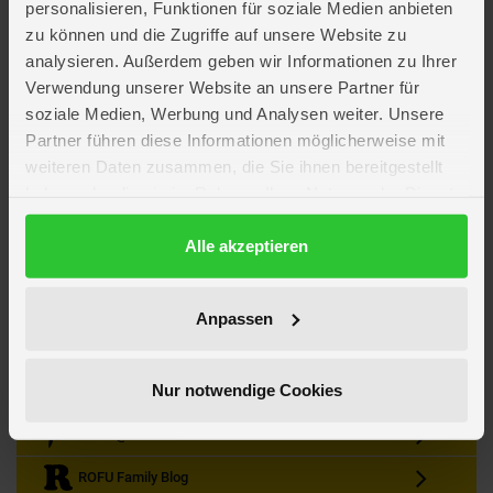
personalisieren, Funktionen für soziale Medien anbieten
zu können und die Zugriffe auf unsere Website zu
analysieren. Außerdem geben wir Informationen zu Ihrer
Verwendung unserer Website an unsere Partner für
soziale Medien, Werbung und Analysen weiter. Unsere
Partner führen diese Informationen möglicherweise mit
Kein Angebot mehr verpassen
weiteren Daten zusammen, die Sie ihnen bereitgestellt
Zum Newsletter anmelden & Vorteile sichern
haben oder die sie im Rahmen Ihrer Nutzung der Dienste
Newsletter
Anmelden
gesammelt haben.
Datenschutzerklärung
Alle akzeptieren
Gutscheine & Gewinnspiele
Neuheiten, Trends & Angebote
Wissenswertes rund um die Familie
Anpassen
Folge uns auf Instagram
Nur notwendige Cookies
Werde unser Fan auf Facebook
ROFU @ Pinterest
ROFU Family Blog