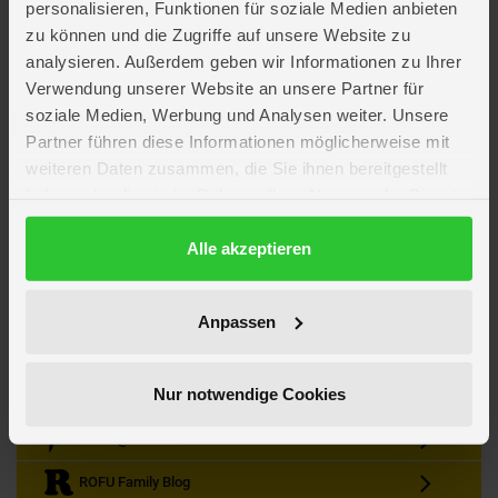
personalisieren, Funktionen für soziale Medien anbieten
zu können und die Zugriffe auf unsere Website zu
analysieren. Außerdem geben wir Informationen zu Ihrer
Verwendung unserer Website an unsere Partner für
soziale Medien, Werbung und Analysen weiter. Unsere
Partner führen diese Informationen möglicherweise mit
Kein Angebot mehr verpassen
weiteren Daten zusammen, die Sie ihnen bereitgestellt
Zum Newsletter anmelden & Vorteile sichern
haben oder die sie im Rahmen Ihrer Nutzung der Dienste
Newsletter
Anmelden
gesammelt haben.
Datenschutzerklärung
Alle akzeptieren
Gutscheine & Gewinnspiele
Neuheiten, Trends & Angebote
Wissenswertes rund um die Familie
Anpassen
Folge uns auf Instagram
Nur notwendige Cookies
Werde unser Fan auf Facebook
ROFU @ Pinterest
ROFU Family Blog