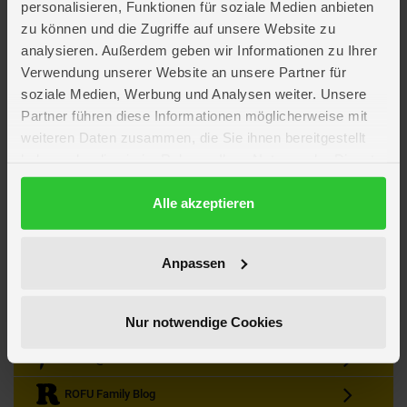
personalisieren, Funktionen für soziale Medien anbieten
zu können und die Zugriffe auf unsere Website zu
analysieren. Außerdem geben wir Informationen zu Ihrer
Verwendung unserer Website an unsere Partner für
soziale Medien, Werbung und Analysen weiter. Unsere
Partner führen diese Informationen möglicherweise mit
Kein Angebot mehr verpassen
weiteren Daten zusammen, die Sie ihnen bereitgestellt
Zum Newsletter anmelden & Vorteile sichern
haben oder die sie im Rahmen Ihrer Nutzung der Dienste
Newsletter
Anmelden
gesammelt haben.
Datenschutzerklärung
Alle akzeptieren
Gutscheine & Gewinnspiele
Neuheiten, Trends & Angebote
Wissenswertes rund um die Familie
Anpassen
Folge uns auf Instagram
Nur notwendige Cookies
Werde unser Fan auf Facebook
ROFU @ Pinterest
ROFU Family Blog