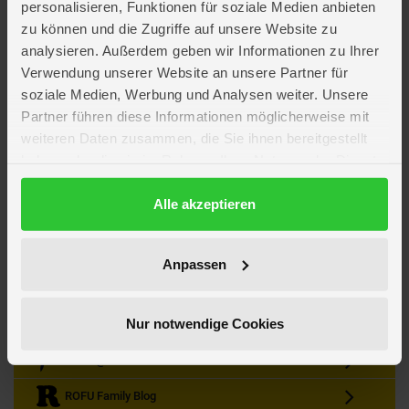
personalisieren, Funktionen für soziale Medien anbieten
zu können und die Zugriffe auf unsere Website zu
analysieren. Außerdem geben wir Informationen zu Ihrer
Verwendung unserer Website an unsere Partner für
soziale Medien, Werbung und Analysen weiter. Unsere
Partner führen diese Informationen möglicherweise mit
Kein Angebot mehr verpassen
weiteren Daten zusammen, die Sie ihnen bereitgestellt
Zum Newsletter anmelden & Vorteile sichern
haben oder die sie im Rahmen Ihrer Nutzung der Dienste
Newsletter
Anmelden
gesammelt haben.
Datenschutzerklärung
Alle akzeptieren
Gutscheine & Gewinnspiele
Neuheiten, Trends & Angebote
Wissenswertes rund um die Familie
Anpassen
Folge uns auf Instagram
Nur notwendige Cookies
Werde unser Fan auf Facebook
ROFU @ Pinterest
ROFU Family Blog