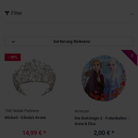
Filter
nur reduzierte Produkte
(2)
Sortierung Relevanz
Marke
%
- 39%
BESTTOY
(9)
Jakks Pacific
(1)
Stars & Themen
The Noble Collection
(1)
Disney - Die Eiskönigin 2
(1)
Disney Princess
(1)
Preis
Wicked
(1)
1
-
14
TNC Noble Partners
Amscan
Spielwelt
Wicked - Glinda's Krone
Die Eiskönigin 2 - Folienballon -
Anna & Elsa
Prinzessin
(1)
14,99 €
*
2,00 €
*