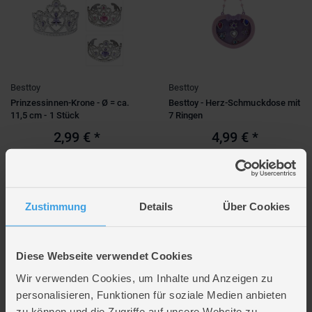
Besttoy
Besttoy
Prinzessinnen-Krone - Ø = ca.
Besttoy - Herz-Schmuckdose mit
11,5 cm - 1 Stück
7 Ringen
2,99 €
*
4,99 €
*
Verfügbarkeit in deiner Filiale
Verfügbarkeit in deiner Filiale
prüfen
prüfen
Zustimmung
Details
Über Cookies
Exklusiv
Exklusiv
Diese Webseite verwendet Cookies
Wir verwenden Cookies, um Inhalte und Anzeigen zu
personalisieren, Funktionen für soziale Medien anbieten
zu können und die Zugriffe auf unsere Website zu