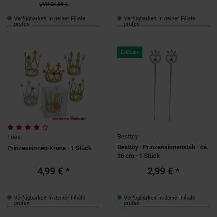
Altersempfehlung
UVP
24,95 €
2-3 Jahre
(10)
Verfügbarkeit in deiner Filiale
Verfügbarkeit in deiner Filiale
prüfen
prüfen
4-6 Jahre
(11)
Motto
Mittelalter & Märchen
(6)
Exklusiv
Anzahl Teile
51 bis 100 Teile
(1)
Für wen?
Kinder
(10)
Kleinkinder
(1)
Besttoy
Fries
Besttoy - Prinzessinnenstab - ca.
Prinzessinnen-Krone - 1 Stück
36 cm - 1 Stück
4,99 €
*
2,99 €
*
Verfügbarkeit in deiner Filiale
Verfügbarkeit in deiner Filiale
prüfen
prüfen