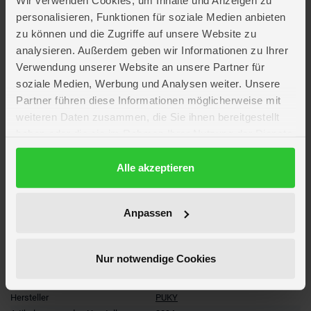
Wir verwenden Cookies, um Inhalte und Anzeigen zu
personalisieren, Funktionen für soziale Medien anbieten
Stoßfeste Pulverlackierung
zu können und die Zugriffe auf unsere Website zu
Schrittlänge: 34 - 47 cm
analysieren. Außerdem geben wir Informationen zu Ihrer
Körpergröße: 90 - 115 cm
Verwendung unserer Website an unsere Partner für
soziale Medien, Werbung und Analysen weiter. Unsere
Lieferumfang
Partner führen diese Informationen möglicherweise mit
weiteren Daten zusammen, die Sie ihnen bereitgestellt
haben oder die sie im Rahmen Ihrer Nutzung der Dienste
Artikelmerkmale
gesammelt haben.
Datenschutzerklärung
Alle akzeptieren
Farbe
violett
Altersempfehlung
ab 2,5 Jahre
Verpackungsmaße
Länge ca. 80,5 cm
Anpassen
Breite ca. 59,8 cm
Höhe ca. 13,8 cm
Gewicht
ca. 5.000 kg
Nur notwendige Cookies
Belastbarkeit
max. 25 kg
Marke
Puky
Hersteller
PUKY