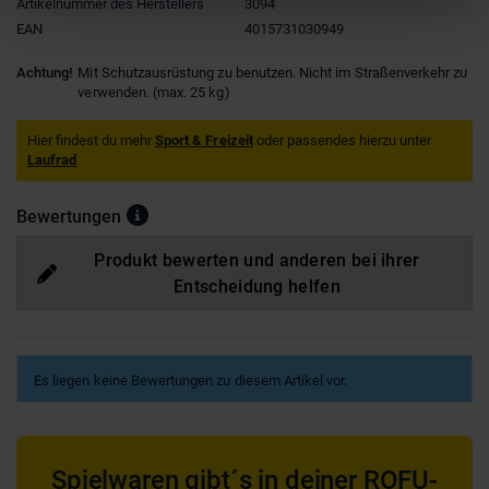
Artikelnummer des Herstellers
3094
EAN
4015731030949
Achtung!
Mit Schutzausrüstung zu benutzen. Nicht im Straßenverkehr zu
verwenden. (max. 25 kg)
Hier findest du mehr
Sport & Freizeit
oder passendes hierzu unter
Laufrad
Bewertungen
Produkt bewerten und anderen bei ihrer
Entscheidung helfen
Es liegen keine Bewertungen zu diesem Artikel vor.
Spielwaren gibt´s in deiner ROFU-