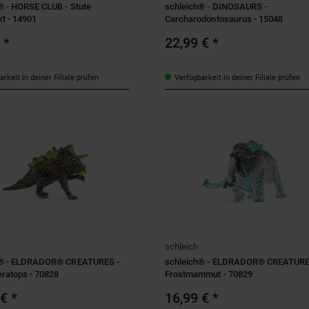
® - HORSE CLUB - Stute
schleich® - DINOSAURS -
t - 14901
Carcharodontosaurus - 15048
€
*
22,99 €
*
rkeit in deiner Filiale prüfen
Verfügbarkeit in deiner Filiale prüfen
schleich
h® - ELDRADOR® CREATURES -
schleich® - ELDRADOR® CREATURE
eratops - 70828
Frostmammut - 70829
 €
*
16,99 €
*