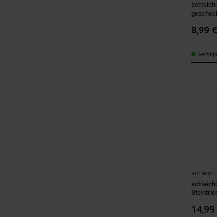
schleich
gescheck
8,99 
Verfügba
schleich
schleic
Steintric
14,99