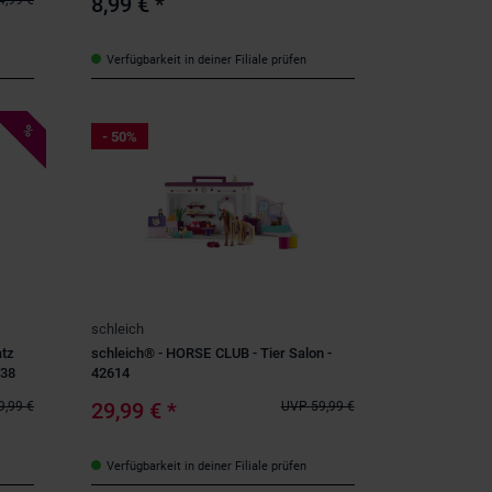
8,99 €
*
4,99 €
Verfügbarkeit in deiner Filiale prüfen
%
- 50%
schleich
atz
schleich® - HORSE CLUB - Tier Salon -
438
42614
29,99 €
*
9,99 €
UVP
59,99 €
Verfügbarkeit in deiner Filiale prüfen