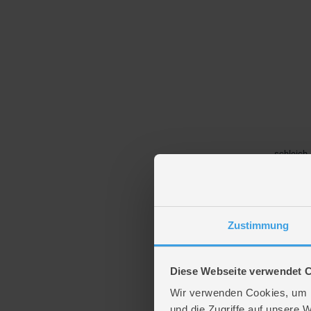
schleich
schleich
13985
11,99
Zustimmung
Verfügba
Diese Webseite verwendet 
- 49%
Wir verwenden Cookies, um I
und die Zugriffe auf unsere 