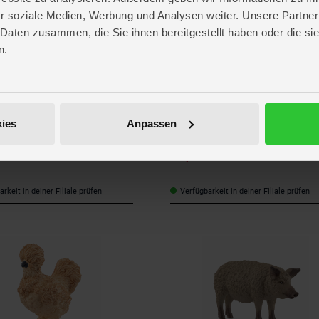
r soziale Medien, Werbung und Analysen weiter. Unsere Partner
 Daten zusammen, die Sie ihnen bereitgestellt haben oder die s
n.
schleich
® - HARRY POTTER™ - Hagrid™ &
schleich® - HARRY POTTER™ - Arag
ies
Anpassen
2638
13987
 €
*
12,50 €
*
UVP
22,99 €
UVP
2
rkeit in deiner Filiale prüfen
Verfügbarkeit in deiner Filiale prüfen