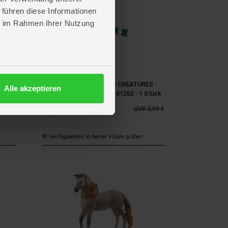
 führen diese Informationen
ie im Rahmen Ihrer Nutzung
schleich
og -
schleich® - ELDRADOR® CREATURES -
Alle akzeptieren
Mini Creatures - Serie 4 - 81262 - 1 Stück
2,00 €
*
4,99 €
UVP
3,99 €
Verfügbarkeit in deiner Filiale prüfen