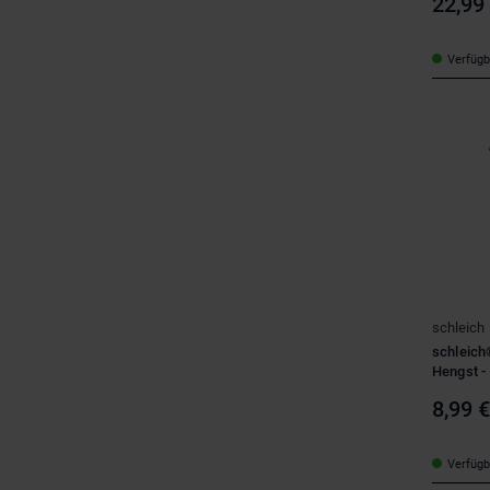
22,99
Verfügba
schleich
schleich
Hengst -
8,99 
Verfügba