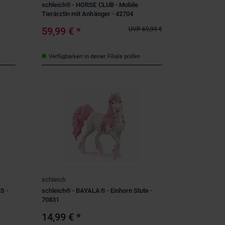
schleich® - HORSE CLUB - Mobile
Tierärztin mit Anhänger - 42704
59,99 €
*
UVP
69,99 €
Verfügbarkeit in deiner Filiale prüfen
schleich
S -
schleich® - BAYALA® - Einhorn Stute -
70831
14,99 €
*