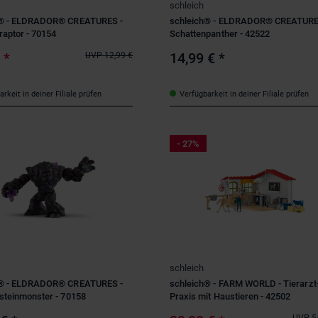
schleich
h® - ELDRADOR® CREATURES -
schleich® - ELDRADOR® CREATURE
raptor - 70154
Schattenpanther - 42522
€
*
14,99 €
*
UVP
12,99 €
rkeit in deiner Filiale prüfen
Verfügbarkeit in deiner Filiale prüfen
- 27%
schleich
h® - ELDRADOR® CREATURES -
schleich® - FARM WORLD - Tierarzt
steinmonster - 70158
Praxis mit Haustieren - 42502