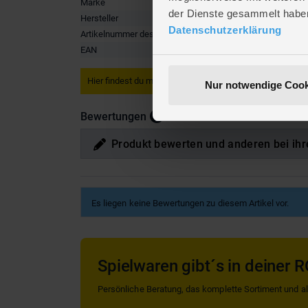
Marke
Mica Livi
der Dienste gesammelt habe
Hersteller
MICA Liv
Datenschutzerklärung
Artikelnummer des Herstellers
B 80604
EAN
4016096
Hier findest du mehr
Wohnen & Deko
oder passendes hie
Nur notwendige Cook
Bewertungen
Produkt bewerten und anderen bei ihr
Es liegen keine Bewertungen zu diesem Artikel vor.
Spielwaren gibt´s in deiner R
Persönliche Beratung, das komplette Sortiment und alle