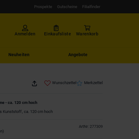
Prospekte
Gutscheine
Filialfinder
Anmelden
Einkaufsliste
Warenkorb
Neuheiten
Angebote
Wunschzettel
Merkzettel
me - ca. 120 cm hoch
s Kunststoff, ca. 120 cm hoch
ArtNr
:
277309
en
)