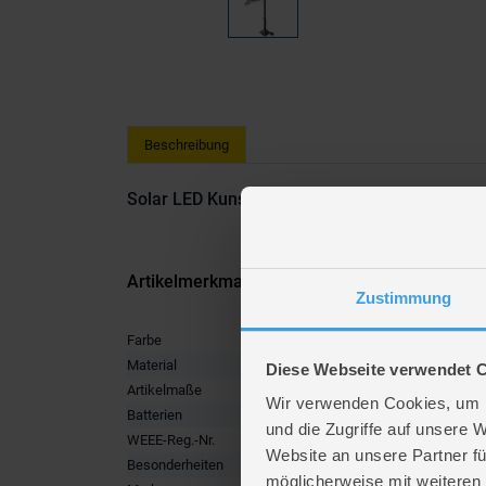
Beschreibung
Solar LED Kunstpalme - ca. 120 cm hoch
Artikelmerkmale
Zustimmung
Farbe
braun, gr
Material
Kunststo
Diese Webseite verwendet 
Artikelmaße
Höhe ca.
Wir verwenden Cookies, um I
Batterien
1 x LR6 M
und die Zugriffe auf unsere 
WEEE-Reg.-Nr.
DE47286
Website an unsere Partner fü
Besonderheiten
Elektroni
möglicherweise mit weiteren