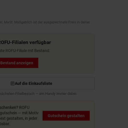
kl. MwSt. Maßgeblich ist der ausgezeichnete Preis in deiner
ROFU-Filialen verfügbar
ste ROFU-Filiale mit Bestand:
t Bestand anzeigen
Auf die Einkaufsliste
 nächsten Filialbesuch — am Handy immer dabei.
rschenken?
ROFU
utschein — mit Motiv
Gutschein gestalten
xt gestalten, in jeder
lösbar.