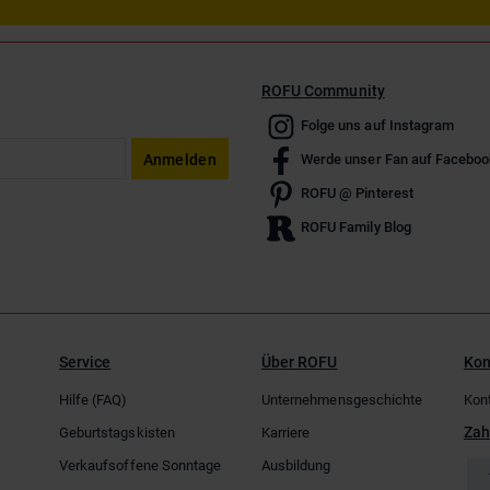
ROFU Community
Folge uns auf Instagram
Anmelden
Werde unser Fan auf Faceboo
ROFU @ Pinterest
ROFU Family Blog
Service
Über ROFU
Kon
Hilfe (FAQ)
Unternehmensgeschichte
Kon
Zah
Geburtstagskisten
Karriere
Verkaufsoffene Sonntage
Ausbildung