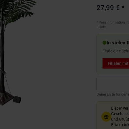
27,99 €
*
*
Preisinformation in
Filiale.
In vielen 
Finde die näch
Filialen mi
Deine Liste für den
Lieber ve
Geschenkg
und Grußte
Filiale ein