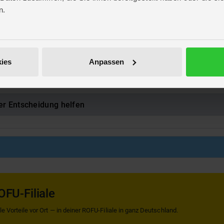
ng
n.
ing
806040
rzu unter
Solarleuchten
ies
Anpassen
er Entscheidung helfen
OFU-Filiale
 Vorteile vor Ort — in deiner ROFU-Filiale in ganz Deutschland.