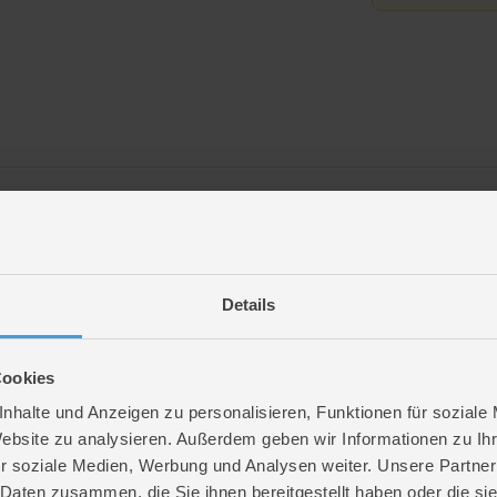
Details
ün
ff
Cookies
 120 cm
nhalte und Anzeigen zu personalisieren, Funktionen für soziale
ignon AA (enthalten)
Website zu analysieren. Außerdem geben wir Informationen zu I
121
r soziale Medien, Werbung und Analysen weiter. Unsere Partner
kartikel
 Daten zusammen, die Sie ihnen bereitgestellt haben oder die s