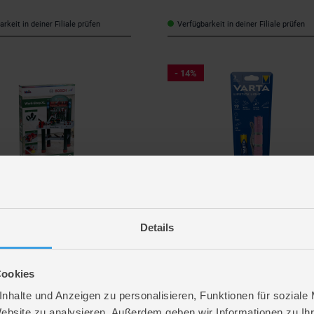
rkeit in deiner Filiale prüfen
Verfügbarkeit in deiner Filiale prüfen
- 14%
Varta
Werkbank - Workshop (8710) -
Varta - LED Taschenlampe - Lipstick
- pink
Details
 €
*
5,99 €
*
UVP
80,99 €
UVP
Cookies
rkeit in deiner Filiale prüfen
Verfügbarkeit in deiner Filiale prüfen
nhalte und Anzeigen zu personalisieren, Funktionen für soziale
Website zu analysieren. Außerdem geben wir Informationen zu I