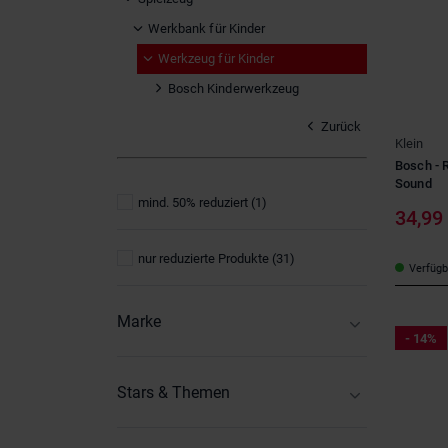
Werkbank für Kinder
Werkzeug für Kinder
Bosch Kinderwerkzeug
Zurück
Klein
Bosch - R
Sound
mind. 50% reduziert
(1)
34,99
nur reduzierte Produkte
(31)
Verfügba
Marke
- 14%
BESTTOY
(5)
Chicco
(1)
Stars & Themen
Happy People
(3)
ADAC
(3)
klein
(20)