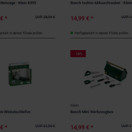
ttensäge - Klein 8399
Bosch Ixolino Akkuschrauber - Klei
 €
*
14,99 €
*
UVP
38,99 €
UVP
1
rkeit in deiner Filiale prüfen
Verfügbarkeit in deiner Filiale prüfen
- 16%
Klein
ni Winkelschleifer
Bosch Mini Werkzeugbox
 €
*
14,99 €
*
UVP
31,99 €
UVP
1