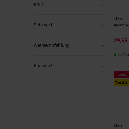
BOSCH
(24)
Preis
Pebaro
(2)
Einhell
(8)
Varta
(2)
3
-
129
Klein
Spielwelt
Bosch We
Baustelle
(5)
29,99
Wald & Forstwirtschaft
(2)
Altersempfehlung
Wildlife
(3)
2-3 Jahre
(37)
Verfügba
4-6 Jahre
(36)
Für wen?
7-9 Jahre
(3)
Baby
(1)
- 23%
7-12 Monate
(1)
Kinder
(10)
Topseller
10-12 Jahre
(2)
Kleinkinder
(8)
13-18 Monate
(1)
Teenager
(2)
19-24 Monate
(2)
ab 12 Jahren
(2)
Klein