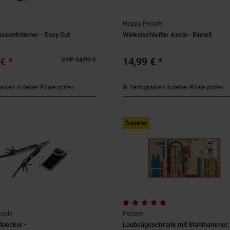
Happy People
Rasentrimmer - Easy Cut
Winkelschleifer Axxio - Einhell
 €
*
14,99 €
*
UVP
34,99 €
rkeit in deiner Filiale prüfen
Verfügbarkeit in deiner Filiale prüfen
Topseller
ople
Pebaro
decker -
Laubsägeschrank mit Stahlhammer,