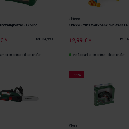
Chicco
rkzeugkoffer - Ixolino II
Chicco - 2in1 Werkbank mit Werkze
 €
*
12,99 €
*
UVP
34,99 €
UVP
1
rkeit in deiner Filiale prüfen
Verfügbarkeit in deiner Filiale prüfen
- 11%
Klein