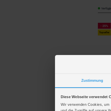
Verfügba
- 25%
Topseller
Klein
Bosch - 
82-teilig
Zustimmung
59,99
Diese Webseite verwendet 
Verfügba
Wir verwenden Cookies, um I
und die Zugriffe auf unsere 