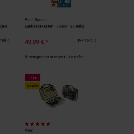
Peter Bausch
ugen
Laubsägekasten - Junior - 23-teilig
49,99 €
*
4,99 €
UVP
59,95 €
Verfügbarkeit in deiner Filiale prüfen
- 31%
Topseller
Klein