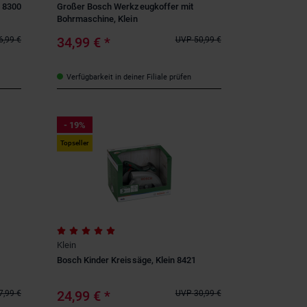
n 8300
Großer Bosch Werkzeugkoffer mit
Bohrmaschine, Klein
34,99 €
*
6,99 €
UVP
50,99 €
Verfügbarkeit in deiner Filiale prüfen
- 19%
Topseller
Klein
Bosch Kinder Kreissäge, Klein 8421
24,99 €
*
7,99 €
UVP
30,99 €