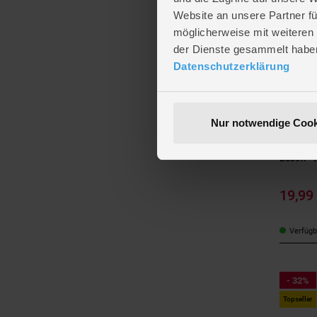
Website an unsere Partner fü
- 51%
möglicherweise mit weiteren
der Dienste gesammelt habe
Datenschutzerklärung
Nur notwendige Cook
Klein
B
19,99
Verfügba
- 32%
Topseller