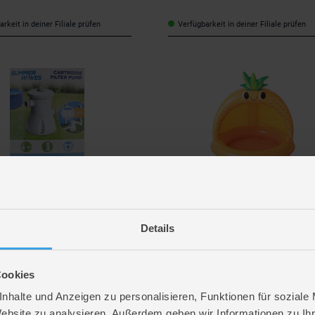
rkeit in deiner Filiale prüfen
Verfügbarkeit in deiner Filiale prüfen
p
Polygroup
mpe für Frame Pool
Baby-Pool - Ananas - mit Sonnendac
Details
 €
*
19,99 €
*
Cookies
rkeit in deiner Filiale prüfen
Verfügbarkeit in deiner Filiale prüfen
nhalte und Anzeigen zu personalisieren, Funktionen für soziale
Website zu analysieren. Außerdem geben wir Informationen zu I