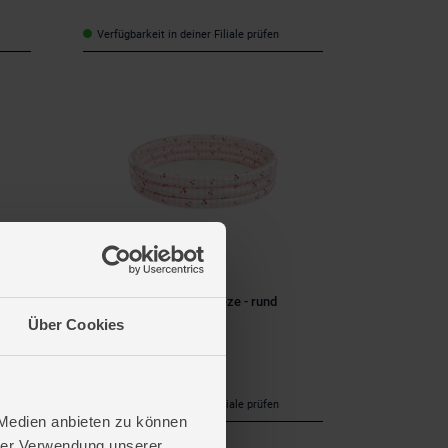
Verfügbarkeit in deiner Filiale prüfen
Intex
h
3-Ring-Pool - Cherry Breeze - rund
Über Cookies
14,99 €
*
Verfügbarkeit in deiner Filiale prüfen
 Medien anbieten zu können
hrer Verwendung unserer