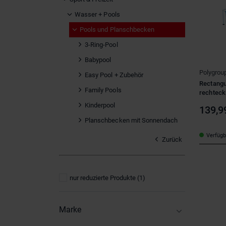
Wasser + Pools
Pools und Planschbecken
3-Ring-Pool
Babypool
Polygrou
Easy Pool + Zubehör
Rectangu
Family Pools
rechtecki
Kinderpool
139,9
Planschbecken mit Sonnendach
Verfügba
Zurück
nur reduzierte Produkte
(1)
Marke
Funsicle
(7)