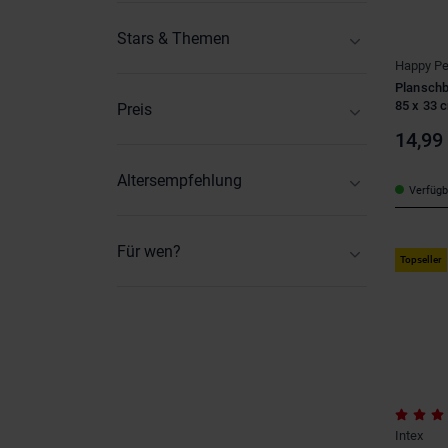
Happy People
(1)
Stars & Themen
Intex
(6)
Happy Pe
PAW Patrol
(1)
Paradiso
(4)
Planschb
85 x 33 
Preis
Wehncke
(1)
1
-
139
14,99
Altersempfehlung
Verfügba
0-6 Monate
(1)
2-3 Jahre
(16)
Für wen?
Topseller
4-6 Jahre
(10)
Baby
(3)
7-9 Jahre
(4)
Kinder
(2)
7-12 Monate
(5)
Kleinkinder
(4)
13-18 Monate
(4)
Teenager
(2)
19-24 Monate
(9)
ab 12 Jahren
(2)
Intex