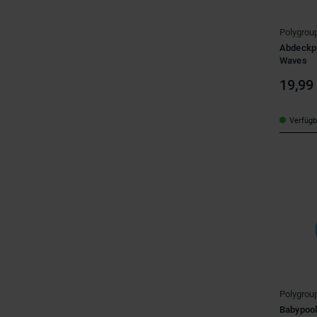
Polygrou
Abdeckpl
Waves
19,99
Verfügba
Polygrou
Babypool 