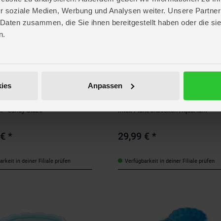
r soziale Medien, Werbung und Analysen weiter. Unsere Partner
 Daten zusammen, die Sie ihnen bereitgestellt haben oder die s
n.
ies
Anpassen
p
Intex
l - Candy Glaze
Intex Planschbecken Aquarium
 €
*
29,99 €
*
rkeit in deiner Filiale prüfen
Verfügbarkeit in deiner Filiale prüfen