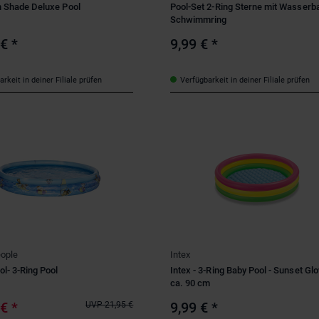
n Shade Deluxe Pool
Pool-Set 2-Ring Sterne mit Wasserba
Schwimmring
 €
*
9,99 €
*
rkeit in deiner Filiale prüfen
Verfügbarkeit in deiner Filiale prüfen
ople
Intex
l- 3-Ring Pool
Intex - 3-Ring Baby Pool - Sunset Glo
ca. 90 cm
 €
*
9,99 €
*
UVP
21,95 €