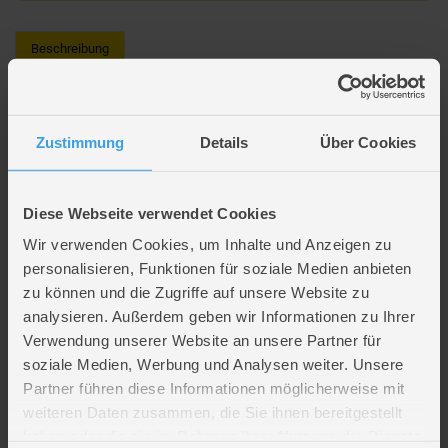
Beschreibung
STABILO - EASY original - Nachfüllpatronen 6er Pack
Zustimmung
Details
Über Cookies
Mit den EASYoriginal Nachfüllpatronen von Stabilo bleibt der Füller immer
einsatzbereit. Die Packung enthält 6 Patronen.
Die Tinte ist löschbar falls mal ein Schreibfehler auftritt.
Diese Webseite verwendet Cookies
Königsblaue löschbare Schultinte
Linienstärke: 0,5 mm
Wir verwenden Cookies, um Inhalte und Anzeigen zu
Hersteller: Stabilo
personalisieren, Funktionen für soziale Medien anbieten
6 Patronen
zu können und die Zugriffe auf unsere Website zu
Art. Nr. B-47374-10
analysieren. Außerdem geben wir Informationen zu Ihrer
Verwendung unserer Website an unsere Partner für
Artikelmerkmale
soziale Medien, Werbung und Analysen weiter. Unsere
Partner führen diese Informationen möglicherweise mit
weiteren Daten zusammen, die Sie ihnen bereitgestellt
Altersempfehlung
ab 5 bis 14 Jahren
haben oder die sie im Rahmen Ihrer Nutzung der Dienste
Verpackungsmaße
Länge ca. 8 cm