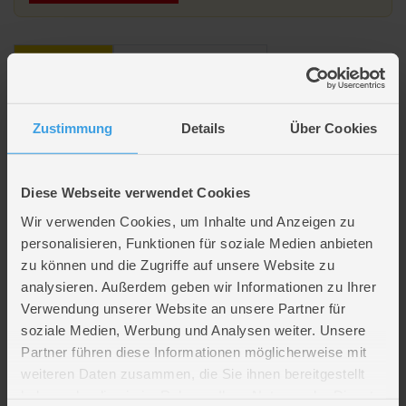
Beschreibung
Hersteller Informationen
Steffi Love - Capybara
Zustimmung
Details
Über Cookies
Lieferumfang
Diese Webseite verwendet Cookies
Wir verwenden Cookies, um Inhalte und Anzeigen zu
Artikelmerkmale
personalisieren, Funktionen für soziale Medien anbieten
zu können und die Zugriffe auf unsere Website zu
Farbe
MULTICOLOR
analysieren. Außerdem geben wir Informationen zu Ihrer
Altersempfehlung
ab 3 Jahre
Verwendung unserer Website an unsere Partner für
Artikelmaße
Höhe ca. 29 cm
soziale Medien, Werbung und Analysen weiter. Unsere
Verpackungsmaße
Länge ca. 5 cm
Partner führen diese Informationen möglicherweise mit
Breite ca. 14 cm
weiteren Daten zusammen, die Sie ihnen bereitgestellt
Höhe ca. 32,5 cm
haben oder die sie im Rahmen Ihrer Nutzung der Dienste
Marke
Steffi Love