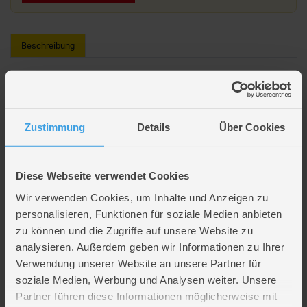
Beschreibung
TY Beanie Boos - Hund Muddles - ca. 15 cm
Tier: Hund
Zustimmung
Details
Über Cookies
Name: Muddles
Material: 100 % Polyester
Diese Webseite verwendet Cookies
Zum Quetschen und Knuddeln
Wir verwenden Cookies, um Inhalte und Anzeigen zu
personalisieren, Funktionen für soziale Medien anbieten
Lieferumfang
zu können und die Zugriffe auf unsere Website zu
analysieren. Außerdem geben wir Informationen zu Ihrer
Artikelmerkmale
Verwendung unserer Website an unsere Partner für
soziale Medien, Werbung und Analysen weiter. Unsere
Partner führen diese Informationen möglicherweise mit
Farbe
braun
,
weiß