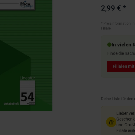
2,99 €
*
*
Preisinformation in
Filiale.
In vielen 
Finde die näch
Filialen mi
Deine Liste für den
Lieber ve
Geschenkg
und Grußte
Filiale ein