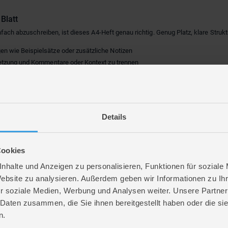
Blatt
nfach abzuschreiben, ist dieses A4-Heft genau richtig. Genug Platz, klare Struk
n wie Beispielsätze oder zusätzliche Notizen
rsetzung und Kommentare oder Kontext zu trennen
weltfreundlich und reißfest
Eselsohren
le Störung
Details
Vokabeln lassen sich übersichtlich festhalten, mit Platz für eigene Lernstrate
nnötigen Schnickschnack
Cookies
usstsein in deinem Schulalltag
nhalte und Anzeigen zu personalisieren, Funktionen für soziale
Website zu analysieren. Außerdem geben wir Informationen zu I
r notierst als nur zwei Wörter, findest du hier ein zuverlässiges Vokabelheft.
r soziale Medien, Werbung und Analysen weiter. Unsere Partner
 Daten zusammen, die Sie ihnen bereitgestellt haben oder die s
n.