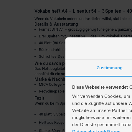
Vokabelheft A4 – Lineatur 54 – 3 Spalten – 40 
Wenn du Vokabeln ordnen und vertiefen willst, statt sie ei
Details & Ausstattung
Format DIN A4 – großzügig genug für eigene Ergänzunge
Drei Spalten mit Lineatur 54 – ideal, um Vokabel, Übe
40 Blatt (80 Seiten) aus Recyclingpapier, 80 g/m² – um
Rückendrahtheftung – liegt flach auf, keine Sorge vor 
Schlichtes Design – bringt guten Überblick ohne visuel
Wie du davon profitierst
Zustimmung
Das Heft begleitet dich verlässlich durchs Lernen: Deine 
schaffst dir ein solides Nachschlagewerk.
Marke & Nachhaltigkeit
MICA College – klassische Schulheft-Qualität, ohne u
Diese Webseite verwendet 
Recyclingpapier – ein nützlicher Schritt für Umweltbew
Wir verwenden Cookies, um I
Fazit
und die Zugriffe auf unsere 
Wenn du beim Sprachenlernen Struktur schätzt und gern meh
Website an unsere Partner fü
40 Blatt, 3 Spalten
möglicherweise mit weiteren
Heft aus Recyclingpapier
der Dienste gesammelt habe
Stärke: 80g/m²
Datenschutzerklärung