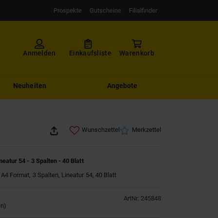
Prospekte
Gutscheine
Filialfinder
Anmelden
Einkaufsliste
Warenkorb
Neuheiten
Angebote
Wunschzettel
Merkzettel
eatur 54 - 3 Spalten - 40 Blatt
A4 Format, 3 Spalten, Lineatur 54, 40 Blatt
ArtNr
:
245848
en
)