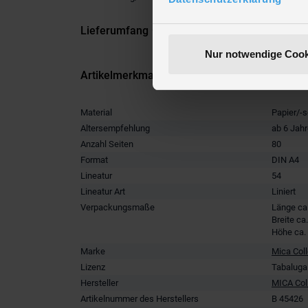
Lieferumfang
Nur notwendige Cook
Artikelmerkmale
Material
Papier/-s
Altersempfehlung
ab 6 Jah
Anzahl Seiten
80
Format
DIN A4
Lineatur
54
Lineatur Art
Liniert
Verpackungsmaße
Länge ca
Breite ca
Höhe ca.
Marke
Mica Col
Lizenz
Tabaluga
Hersteller
MICA Col
Artikelnummer des Herstellers
B 45426