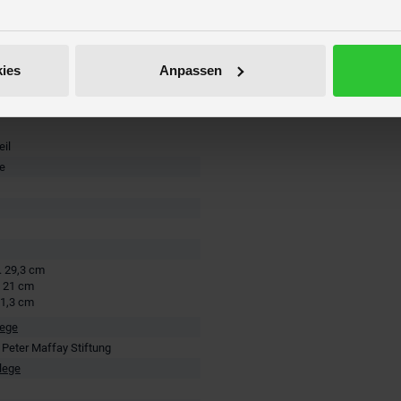
ies
Anpassen
eil
re
. 29,3 cm
. 21 cm
 1,3 cm
lege
 Peter Maffay Stiftung
lege