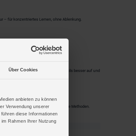
tur – für konzentriertes Lernen, ohne Ablenkung.
Über Cookies
gien. Durch das A4-Format nimmst du Details besser auf und
 Medien anbieten zu können
hrer Verwendung unserer
 Klar, funktional – und mit Raum für deine Methoden.
 führen diese Informationen
ie im Rahmen Ihrer Nutzung