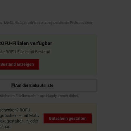
kl. MwSt. Maßgeblich ist der ausgezeichnete Preis in deiner
ROFU-Filialen verfügbar
ste ROFU-Filiale mit Bestand:
t Bestand anzeigen
Auf die Einkaufsliste
 nächsten Filialbesuch — am Handy immer dabei.
rschenken?
ROFU
utschein — mit Motiv
Gutschein gestalten
xt gestalten, in jeder
lösbar.