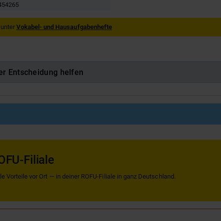
454265
 unter
Vokabel- und Hausaufgabenhefte
er Entscheidung helfen
OFU-Filiale
 Vorteile vor Ort — in deiner ROFU-Filiale in ganz Deutschland.